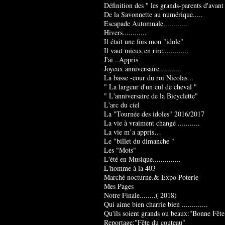
Définition des " les grands-parents d'avant
De la Savonnette au numérique.....
Escapade Automnale............
Hivers............
Il était une fois mon "idole"
Il vaut mieux en rire.............
J'ai ..Appris
Joyeux anniversaire...........
La basse -cour du roi Nicolas...
" La largeur d'un cul de cheval "
" L'anniversaire de la Bicyclette"
L'arc du ciel
La "Tournée des idoles" 2016/2017
La vie à vraiment changé ...........
La vie m’a appris…
Le "billet du dimanche "
Les "Mots"
L'été en Musique..............
L'homme à la 403
Marché nocturne.& Expo Poterie
Mes Pages
Notre Finale........( 2018)
Qui aime bien charrie bien .............
Qu'ils soient grands ou beaux:"Bonne Fête
Reportage:"Fête du couteau"