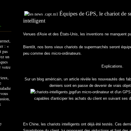
Équipes de GPS, le chariot de s
intelligent
T
Venues d'Asie et des États-Unis, les inventions ne manquent 
Bientôt, nos bons vieux chariots de supermarchés seront équipé
peu comme des micro-ordinateurs.
Explications.
rieux,
Sur un blog américain, un article révèle les nouveautés des f
e
derniers sont en passe de devenir de vrais obje
maladie
d'un micro-ordinateur et d'un GPS, 
 vous
ssion,
capables d'anticiper les achats du client en suivant se
&
y
En Chine, les chariots intelligents ont déjà été testés. Ces der
Smartphone du client, lui proposent des réductions et font des 