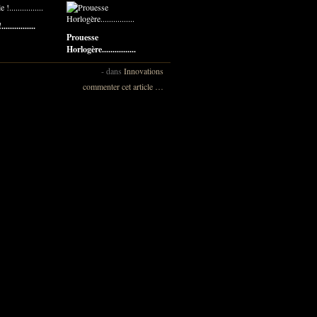
.............
Prouesse
Horlogère................
-
dans
Innovations
commenter cet article
…