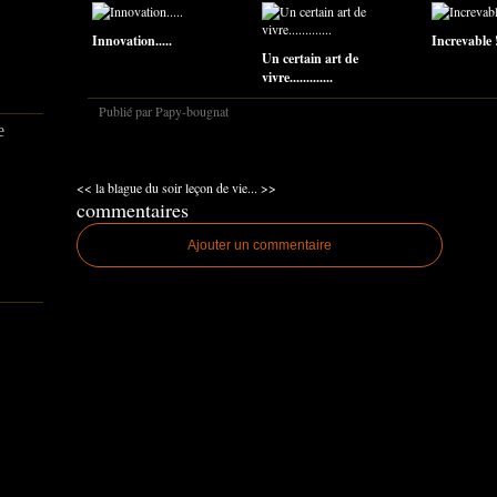
Innovation.....
Increvable !...
Un certain art de
vivre.............
Publié par Papy-bougnat
e
<< la blague du soir
leçon de vie... >>
commentaires
Ajouter un commentaire