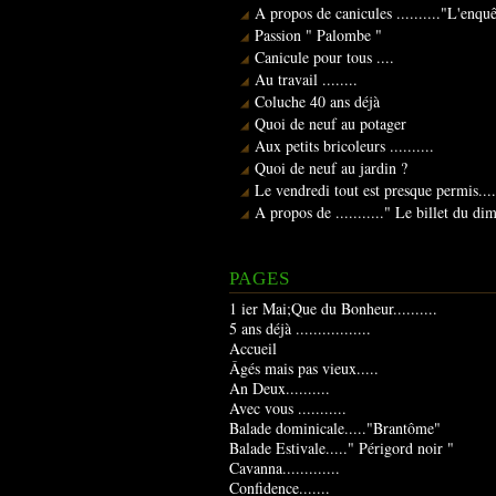
A propos de canicules .........."L'enqu
Passion " Palombe "
Canicule pour tous ....
Au travail ........
Coluche 40 ans déjà
Quoi de neuf au potager
Aux petits bricoleurs ..........
Quoi de neuf au jardin ?
Le vendredi tout est presque permis....
A propos de ..........." Le billet du d
PAGES
1 ier Mai;Que du Bonheur..........
5 ans déjà .................
Accueil
Âgés mais pas vieux.....
An Deux..........
Avec vous ...........
Balade dominicale....."Brantôme"
Balade Estivale....." Périgord noir "
Cavanna.............
Confidence.......