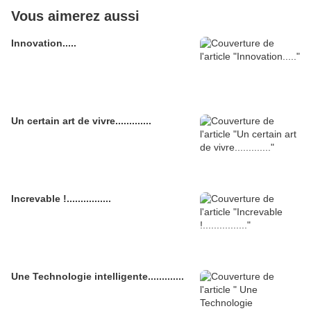
Vous aimerez aussi
Innovation.....
Un certain art de vivre.............
Increvable !................
Une Technologie intelligente.............