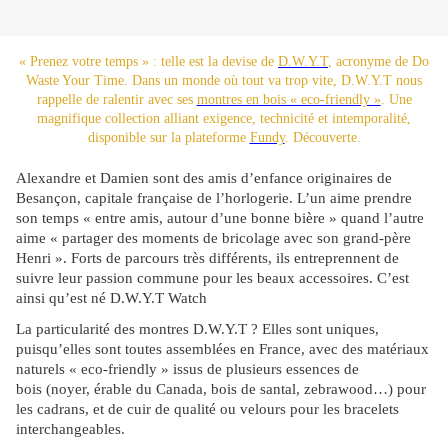
« Prenez votre temps » : telle est la devise de
D.W.Y.T
, acronyme de Do
Waste Your Time. Dans un monde où tout va trop vite, D.W.Y.T nous
rappelle de ralentir avec ses
montres en bois « eco-friendly »
. Une
magnifique collection alliant exigence, technicité et intemporalité,
disponible sur la plateforme
Fundy
. Découverte.
Alexandre et Damien sont des amis d’enfance originaires de
Besançon, capitale française de l’horlogerie. L’un aime prendre
son temps « entre amis, autour d’une bonne bière » quand l’autre
aime « partager des moments de bricolage avec son grand-père
Henri ». Forts de parcours très différents, ils entreprennent de
suivre leur passion commune pour les beaux accessoires. C’est
ainsi qu’est né D.W.Y.T Watch
La particularité des montres D.W.Y.T ? Elles sont uniques,
puisqu’elles sont toutes assemblées en France, avec des matériaux
naturels « eco-friendly » issus de plusieurs essences de
bois (noyer, érable du Canada, bois de santal, zebrawood…) pour
les cadrans, et de cuir de qualité ou velours pour les bracelets
interchangeables.