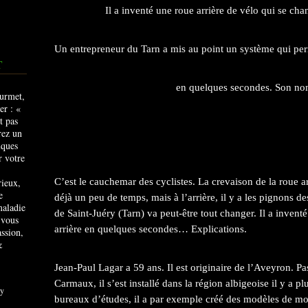
Il a inventé une roue arrière de vélo qui se ch
Un entrepreneur du Tarn a mis au point un système qui per
T
en quelques secondes. Son nom
rieux,
C’est le cauchemar des cyclistes. La crevaison de la roue 
e
déjà un peu de temps, mais à l’arrière, il y a les pignons 
maladie
de Saint-Juéry (Tarn) va peut-être tout changer. Il a inven
 vous
arrière en quelques secondes… Explications.
ssion,
&
Jean-Paul Lagar a 59 ans. Il est originaire de l’Aveyron. P
Carmaux, il s’est installé dans la région albigeoise il y a p
y
bureaux d’études, il a par exemple créé des modèles de mo