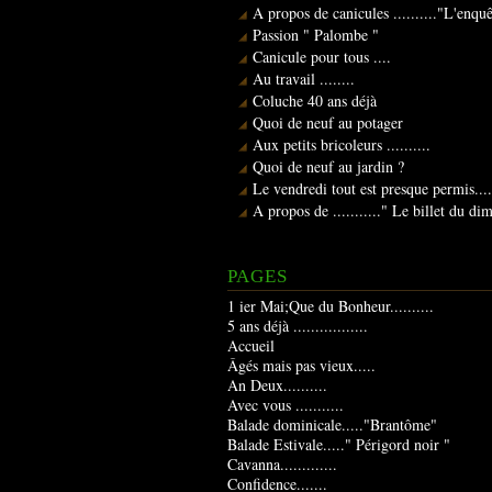
A propos de canicules .........."L'enqu
Passion " Palombe "
Canicule pour tous ....
Au travail ........
Coluche 40 ans déjà
Quoi de neuf au potager
Aux petits bricoleurs ..........
Quoi de neuf au jardin ?
Le vendredi tout est presque permis....
A propos de ..........." Le billet du d
PAGES
1 ier Mai;Que du Bonheur..........
5 ans déjà .................
Accueil
Âgés mais pas vieux.....
An Deux..........
Avec vous ...........
Balade dominicale....."Brantôme"
Balade Estivale....." Périgord noir "
Cavanna.............
Confidence.......