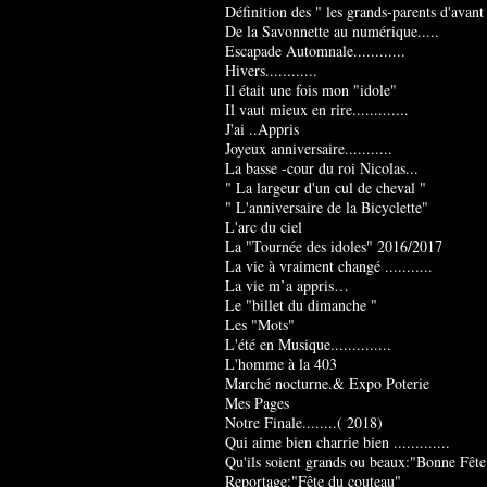
Définition des " les grands-parents d'avant
De la Savonnette au numérique.....
Escapade Automnale............
Hivers............
Il était une fois mon "idole"
Il vaut mieux en rire.............
J'ai ..Appris
Joyeux anniversaire...........
La basse -cour du roi Nicolas...
" La largeur d'un cul de cheval "
" L'anniversaire de la Bicyclette"
L'arc du ciel
La "Tournée des idoles" 2016/2017
La vie à vraiment changé ...........
La vie m’a appris…
Le "billet du dimanche "
Les "Mots"
L'été en Musique..............
L'homme à la 403
Marché nocturne.& Expo Poterie
Mes Pages
Notre Finale........( 2018)
Qui aime bien charrie bien .............
Qu'ils soient grands ou beaux:"Bonne Fête
Reportage:"Fête du couteau"