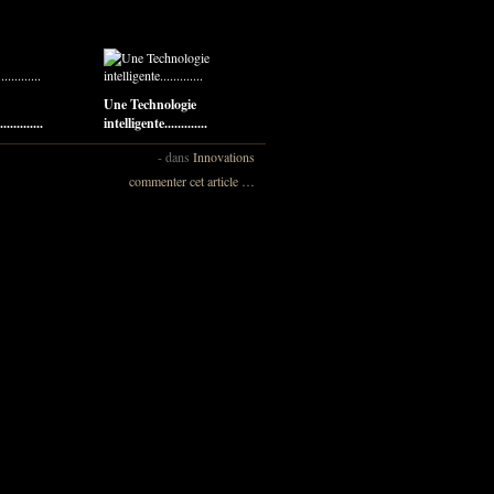
Une Technologie
..........
intelligente.............
-
dans
Innovations
commenter cet article
…