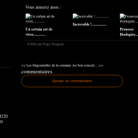
Vous aimerez aussi :
Increvable !................
Un certain art de
Prouesse
vivre.............
Horlogère......
Publié par Papy-bougnat
<< Les blagounettes de la semaine
Au bon conseil.... >>
commentaires
Ajouter un commentaire
20