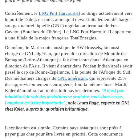
fournies par le cabinet spécialisé Kpler.
Concrètement, le
LNG Port Harcourt-II
se dirige actuellement vers
le port de Dahej, en Inde, alors qu'il devait initialement décharger
son gaz naturel liquéfié (GNL) nigérian au terminal de Fos-
Cavaou (Bouches-du-Rhône). Le LNG Port Harcourt-II appartient
à une filiale de la major française TotalEnergies.
De même, le Marin note aussi que le BW Brussels, lui aussi
chargé de GNL nigérian, qui prenait la direction de Montoir-de-
Bretagne (Loire-Atlantique) a fait demi-tour dans l'Atlantique en
direction de l'Asie. Il vient d'entrer dans l'océan Indien après avoir
passé le cap de Bonne-Espérance, à la pointe de l'Afrique du Sud.
Des méthaniers chargés de
GNL américain,
qui représente 25%
des approvisionnements européens, font la même chose. Mardi,
Kpler dénombrait au moins huit navires déroutés.
"Il n'est pas
inhabituel de voir des déviations se produire, mais dans ce cas,
l'ampleur est assez importante"
, note Laura Page, experte en GNL
chez Kpler, auprès du quotidien britannique.
L'explication est simple. Certains pays asiatiques sont prêts à
payer plus cher pour être livrés en priorité. Cette concurrence