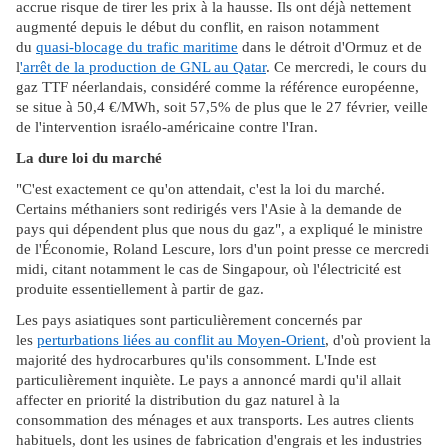
accrue risque de tirer les prix à la hausse. Ils ont déjà nettement
augmenté depuis le début du conflit, en raison notamment
du
quasi-blocage du trafic maritime
dans le détroit d'Ormuz et de
l
'arrêt de la production de GNL au Qatar
. Ce mercredi, le cours du
gaz TTF néerlandais, considéré comme la référence européenne,
se situe à 50,4 €/MWh, soit 57,5% de plus que le 27 février, veille
de l'intervention israélo-américaine contre l'Iran.
La dure loi du marché
"C'est exactement ce qu'on attendait, c'est la loi du marché.
Certains méthaniers sont redirigés vers l'Asie à la demande de
pays qui dépendent plus que nous du gaz", a expliqué le ministre
de l'Économie, Roland Lescure, lors d'un point presse ce mercredi
midi, citant notamment le cas de Singapour, où l'électricité est
produite essentiellement à partir de gaz.
Les pays asiatiques sont particulièrement concernés par
les
perturbations liées au conflit au Moyen-Orient
, d'où provient la
majorité des hydrocarbures qu'ils consomment. L'Inde est
particulièrement inquiète. Le pays a annoncé mardi qu'il allait
affecter en priorité la distribution du gaz naturel à la
consommation des ménages et aux transports. Les autres clients
habituels, dont les usines de fabrication d'engrais et les industries