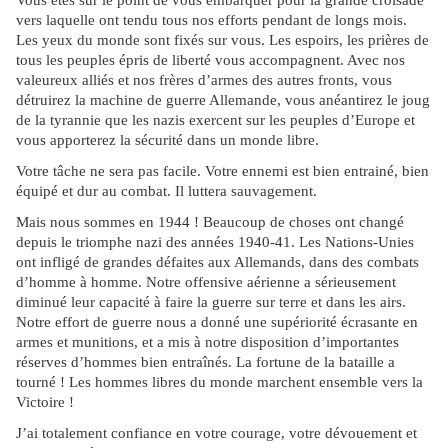
Vous êtes sur le point de vous embarquer pour la grande croisade
vers laquelle ont tendu tous nos efforts pendant de longs mois.
Les yeux du monde sont fixés sur vous. Les espoirs, les prières de
tous les peuples épris de liberté vous accompagnent. Avec nos
valeureux alliés et nos frères d’armes des autres fronts, vous
détruirez la machine de guerre Allemande, vous anéantirez le joug
de la tyrannie que les nazis exercent sur les peuples d’Europe et
vous apporterez la sécurité dans un monde libre.
Votre tâche ne sera pas facile. Votre ennemi est bien entrainé, bien
équipé et dur au combat. Il luttera sauvagement.
Mais nous sommes en 1944 ! Beaucoup de choses ont changé
depuis le triomphe nazi des années 1940-41. Les Nations-Unies
ont infligé de grandes défaites aux Allemands, dans des combats
d’homme à homme. Notre offensive aérienne a sérieusement
diminué leur capacité à faire la guerre sur terre et dans les airs.
Notre effort de guerre nous a donné une supériorité écrasante en
armes et munitions, et a mis à notre disposition d’importantes
réserves d’hommes bien entraînés. La fortune de la bataille a
tourné ! Les hommes libres du monde marchent ensemble vers la
Victoire !
J’ai totalement confiance en votre courage, votre dévouement et