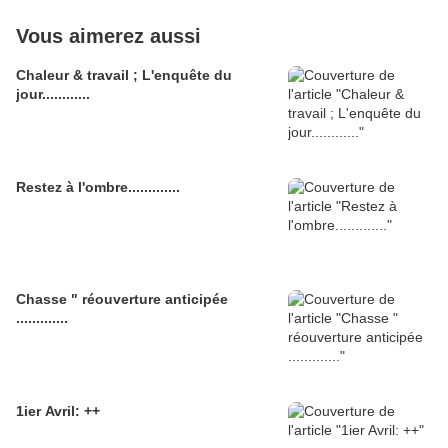
Vous aimerez aussi
Chaleur & travail ; L'enquête du
jour............
Restez à l'ombre.............
Chasse " réouverture anticipée
.............
1ier Avril: ++