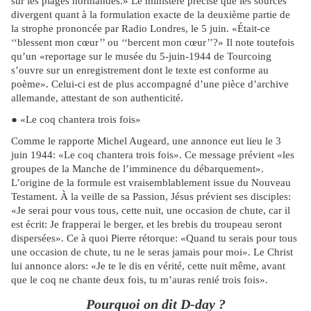
sur les plages normandes.» Le ministère précise que les sources
divergent quant à la formulation exacte de la deuxième partie de
la strophe prononcée par Radio Londres, le 5 juin. «Était-ce
‘‘blessent mon cœur’’ ou ‘‘bercent mon cœur’’?» Il note toutefois
qu’un «reportage sur le musée du 5-juin-1944 de Tourcoing
s’ouvre sur un enregistrement dont le texte est conforme au
poème». Celui-ci est de plus accompagné d’une pièce d’archive
allemande, attestant de son authenticité.
● «Le coq chantera trois fois»
Comme le rapporte Michel Augeard, une annonce eut lieu le 3
juin 1944: «Le coq chantera trois fois». Ce message prévient «les
groupes de la Manche de l’imminence du débarquement».
L’origine de la formule est vraisemblablement issue du Nouveau
Testament. À la veille de sa Passion, Jésus prévient ses disciples:
«Je serai pour vous tous, cette nuit, une occasion de chute, car il
est écrit: Je frapperai le berger, et les brebis du troupeau seront
dispersées». Ce à quoi Pierre rétorque: «Quand tu serais pour tous
une occasion de chute, tu ne le seras jamais pour moi». Le Christ
lui annonce alors: «Je te le dis en vérité, cette nuit même, avant
que le coq ne chante deux fois, tu m’auras renié trois fois».
Pourquoi on dit D-day ?