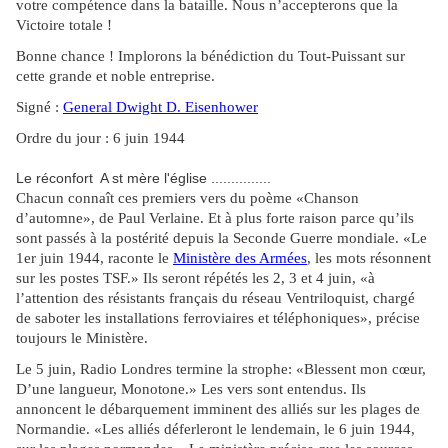
votre compétence dans la bataille. Nous n’accepterons que la
Victoire totale !
Bonne chance ! Implorons la bénédiction du Tout-Puissant sur
cette grande et noble entreprise.
Signé :
General Dwight D. Eisenhower
Ordre du jour : 6 juin 1944
Le réconfort A st mère l'église ...............
Chacun connaît ces premiers vers du poème «Chanson
d’automne», de Paul Verlaine. Et à plus forte raison parce qu’ils
sont passés à la postérité depuis la Seconde Guerre mondiale. «Le
1er juin 1944, raconte le
Ministère des Armées
, les mots résonnent
sur les postes TSF.» Ils seront répétés les 2, 3 et 4 juin, «à
l’attention des résistants français du réseau Ventriloquist, chargé
de saboter les installations ferroviaires et téléphoniques», précise
toujours le Ministère.
Le 5 juin, Radio Londres termine la strophe: «Blessent mon cœur,
D’une langueur, Monotone.» Les vers sont entendus. Ils
annoncent le débarquement imminent des alliés sur les plages de
Normandie. «Les alliés déferleront le lendemain, le 6 juin 1944,