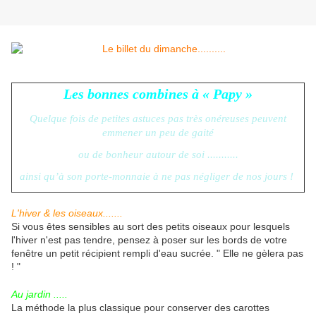
Les bonnes combines à « Papy »
Quelque fois de petites astuces pas très onéreuses peuvent
emmener un peu de gaité
ou de bonheur autour de soi ...........
ainsi qu’à son porte-monnaie à ne pas négliger de nos jours !
L'hiver & les oiseaux.......
Si vous êtes sensibles au sort des petits oiseaux pour lesquels
l'hiver n'est pas tendre, pensez à poser sur les bords de votre
fenêtre un petit récipient rempli d'eau sucrée. " Elle ne gèlera pas
! "
Au jardin .....
La méthode la plus classique pour conserver des carottes