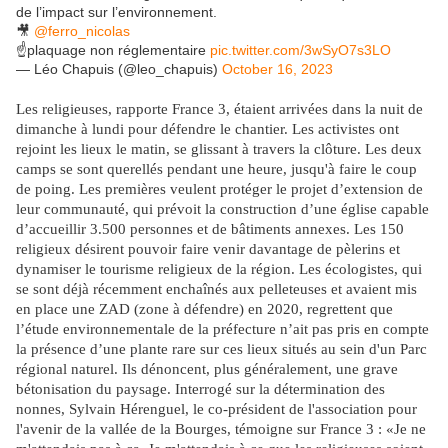
de l’impact sur l’environnement.
🎥
@ferro_nicolas
☝️plaquage non réglementaire
pic.twitter.com/3wSyO7s3LO
— Léo Chapuis (@leo_chapuis)
October 16, 2023
Les religieuses, rapporte France 3, étaient arrivées dans la nuit de
dimanche à lundi pour défendre le chantier. Les activistes ont
rejoint les lieux le matin, se glissant à travers la clôture. Les deux
camps se sont querellés pendant une heure, jusqu'à faire le coup
de poing. Les premières veulent protéger le projet d’extension de
leur communauté, qui prévoit la construction d’une église capable
d’accueillir 3.500 personnes et de bâtiments annexes. Les 150
religieux désirent pouvoir faire venir davantage de pèlerins et
dynamiser le tourisme religieux de la région. Les écologistes, qui
se sont déjà récemment enchaînés aux pelleteuses et avaient mis
en place une ZAD (zone à défendre) en 2020, regrettent que
l’étude environnementale de la préfecture n’ait pas pris en compte
la présence d’une plante rare sur ces lieux situés au sein d'un Parc
régional naturel. Ils dénoncent, plus généralement, une grave
bétonisation du paysage. Interrogé sur la détermination des
nonnes, Sylvain Hérenguel, le co-président de l'association pour
l'avenir de la vallée de la Bourges, témoigne sur France 3 : «Je ne