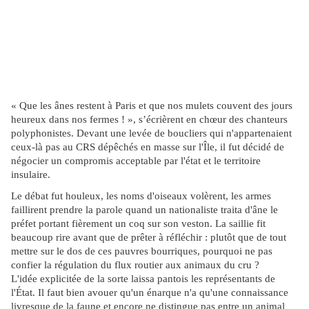
risquait fort d'être mal interprété, perçu comme une provocation
langagière et qui plus est intraduisible en Corse. Le ralentisseur
sembla redondant avec la nature même de la sinuosité du réseau
routier. C'est donc le dos d'âne qui allait être retenu quand les
autochtones, ayant encore en mémoire le rôle précieux de cet
animal dans l'histoire de leur pays, s'élevèrent contre ce
détournement sémantique.
« Que les ânes restent à Paris et que nos mulets couvent des jours
heureux dans nos fermes ! », s’écrièrent en chœur des chanteurs
polyphonistes. Devant une levée de boucliers qui n'appartenaient
ceux-là pas au CRS dépêchés en masse sur l'Île, il fut décidé de
négocier un compromis acceptable par l'état et le territoire
insulaire.
Le débat fut houleux, les noms d'oiseaux volèrent, les armes
faillirent prendre la parole quand un nationaliste traita d'âne le
préfet portant fièrement un coq sur son veston. La saillie fit
beaucoup rire avant que de prêter à réfléchir : plutôt que de tout
mettre sur le dos de ces pauvres bourriques, pourquoi ne pas
confier la régulation du flux routier aux animaux du cru ?
L'idée explicitée de la sorte laissa pantois les représentants de
l'État. Il faut bien avouer qu'un énarque n'a qu'une connaissance
livresque de la faune et encore ne distingue pas entre un animal