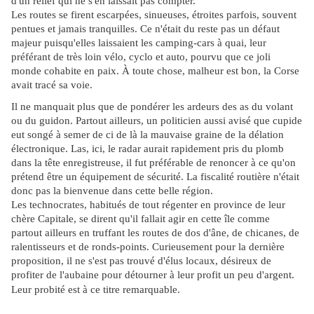
d'un relief qui ne s'en laissait pas compter.
Les routes se firent escarpées, sinueuses, étroites parfois, souvent
pentues et jamais tranquilles. Ce n'était du reste pas un défaut
majeur puisqu'elles laissaient les camping-cars à quai, leur
préférant de très loin vélo, cyclo et auto, pourvu que ce joli
monde cohabite en paix. À toute chose, malheur est bon, la Corse
avait tracé sa voie.
Il ne manquait plus que de pondérer les ardeurs des as du volant
ou du guidon. Partout ailleurs, un politicien aussi avisé que cupide
eut songé à semer de ci de là la mauvaise graine de la délation
électronique. Las, ici, le radar aurait rapidement pris du plomb
dans la tête enregistreuse, il fut préférable de renoncer à ce qu'on
prétend être un équipement de sécurité. La fiscalité routière n'était
donc pas la bienvenue dans cette belle région.
Les technocrates, habitués de tout régenter en province de leur
chère Capitale, se dirent qu'il fallait agir en cette île comme
partout ailleurs en truffant les routes de dos d'âne, de chicanes, de
ralentisseurs et de ronds-points. Curieusement pour la dernière
proposition, il ne s'est pas trouvé d'élus locaux, désireux de
profiter de l'aubaine pour détourner à leur profit un peu d'argent.
Restaient alors trois
Leur probité est à ce titre remarquable.
solutions. La chicane fut immédiatement repoussée. Le mot