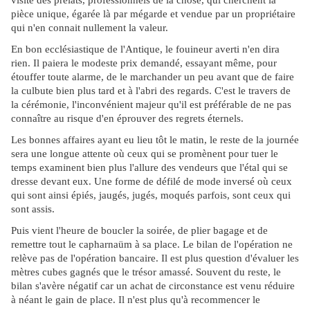
visite des prélats, professionnels de la chose, qui cherchent la
pièce unique, égarée là par mégarde et vendue par un propriétaire
qui n'en connait nullement la valeur.
En bon ecclésiastique de l'Antique, le fouineur averti n'en dira
rien. Il paiera le modeste prix demandé, essayant même, pour
étouffer toute alarme, de le marchander un peu avant que de faire
la culbute bien plus tard et à l'abri des regards. C'est le travers de
la cérémonie, l'inconvénient majeur qu'il est préférable de ne pas
connaître au risque d'en éprouver des regrets éternels.
Les bonnes affaires ayant eu lieu tôt le matin, le reste de la journée
sera une longue attente où ceux qui se promènent pour tuer le
temps examinent bien plus l'allure des vendeurs que l'étal qui se
dresse devant eux. Une forme de défilé de mode inversé où ceux
qui sont ainsi épiés, jaugés, jugés, moqués parfois, sont ceux qui
sont assis.
Puis vient l'heure de boucler la soirée, de plier bagage et de
remettre tout le capharnaüm à sa place. Le bilan de l'opération ne
relève pas de l'opération bancaire. Il est plus question d'évaluer les
mètres cubes gagnés que le trésor amassé. Souvent du reste, le
bilan s'avère négatif car un achat de circonstance est venu réduire
à néant le gain de place. Il n'est plus qu'à recommencer le