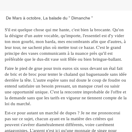
De Mars à octobre, La balade du " Dimanche "
S'il est quelque chose qui me hante, c'est bien la brocante. Qu'on
la désigne d'un autre vocable, qu'importe, l'essentiel est d'y vider
ton mon gourbi, mon barda, mes encombrants afin que d'autres, à
leur tour, ne sachent plus où mettre tout ce bazar. C'est le grand
principe des vases communicants à la nuance près qu'il est
préférable que le dus-dit vase soit fêlée ou bien bringue-ballant.
Faire le pied de grue pour trois euros six sous devant un étal fait
de bric et de broc pour tenter le chaland qui baguenaude sans idée
derrière la tête. L'autre espère sans nul doute le coup de foudre ou
entend satisfaire un besoin pressant, un manque cruel ou saisir
une opportunité unique. C'est la rencontre improbable de l'offre et
la demande sans que les tarifs en vigueur ne tiennent compte de la
loi du marché.
Est-ce pour autant un marché de dupes ? Je ne me prononcerai
pas sur ce sujet, chacun ayant en la matière des critères qui
peuvent s'avérer diamétralement différents, voire carrément
antagonistes. L'argent n'est ici qu'une monnaie de singe pour