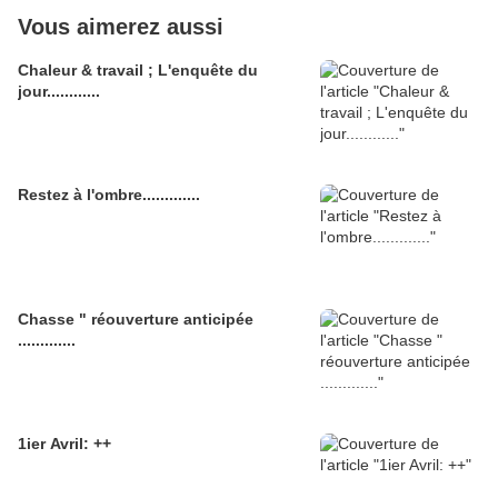
Vous aimerez aussi
Chaleur & travail ; L'enquête du
jour............
Restez à l'ombre.............
Chasse " réouverture anticipée
.............
1ier Avril: ++