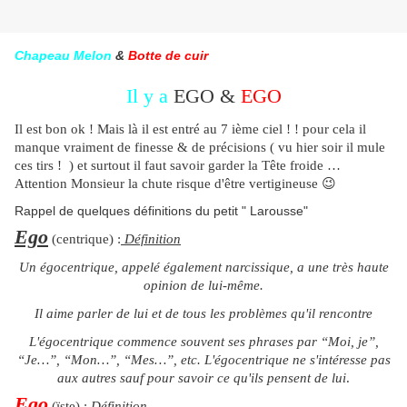
Chapeau Melon
&
Botte de cuir
Il y a
EGO &
EGO
Il est bon ok ! Mais là il est entré au 7 ième ciel ! ! pour cela il
manque vraiment de finesse & de précisions ( vu hier soir il mule
ces tirs ! ) et surtout il faut savoir garder la Tête froide …
Attention Monsieur la chute risque d'être vertigineuse
😉
Rappel de quelques définitions du petit " Larousse"
Ego
(centrique) :
Définition
Un égocentrique, appelé également narcissique, a une très haute
opinion de lui-même.
Il aime parler de lui et de tous les problèmes qu'il rencontre
L'égocentrique commence souvent ses phrases par “Moi, je”,
“Je…”, “Mon…”, “Mes…”, etc. L'égocentrique ne s'intéresse pas
aux autres sauf pour savoir ce qu'ils pensent de lui
.
Ego
(ïste) :
Définition