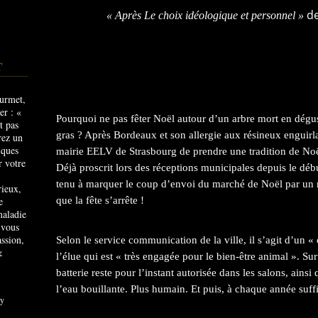
de
« Après Le choix idéologique et personnel »
T
Pourquoi ne pas fêter Noël autour d’un arbre mort en dégu
gras ? Après Bordeaux et son allergie aux résineux enguirla
mairie EELV de Strasbourg de prendre une tradition de Noël
Déjà proscrit lors des réceptions municipales depuis le dé
tenu à marquer le coup d’envoi du marché de Noël par un ra
rieux,
e
que la fête s’arrête !
maladie
 vous
ssion,
Selon le service communication de la ville, il s’agit d’un 
&
l’élue qui est « très engagée pour le bien-être animal ». Su
batterie reste pour l’instant autorisée dans les salons, ain
l’eau bouillante. Plus humain. Et puis, à chaque année suf
y