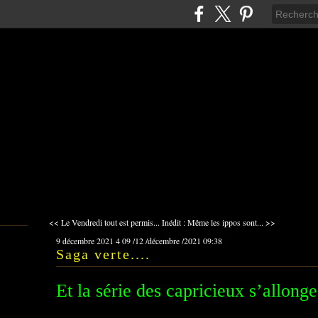
<< Le Vendredi tout est permis...
Inédit : Même les ippos sont... >>
9 décembre 2021
4
09
/
12
/
décembre
/
2021
09:38
Saga verte....
Et la série des capricieux s’allonge