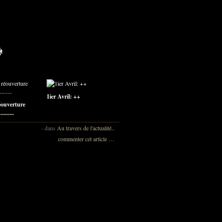
1ier Avril: ++
éouverture
........
-
dans
Au travers de l'actualité..
commenter cet article
…