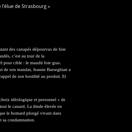
 l’élue de Strasbourg »
stant des canapés dépourvus de foie
ndés, c’est au tour de la
 pour cible : le maudit foie gras.
but de son mandat, Jeanne Barseghian a
ppel de son hostilité au produit. Et
« choix idéologique et personnel » de
rtout le canard. La dinde élevée en
si que le homard plongé vivant dans
fit sa condamnation.