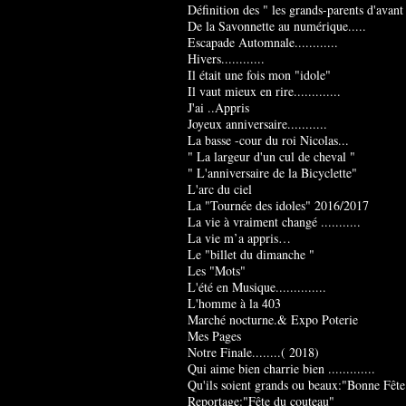
Définition des " les grands-parents d'avant
De la Savonnette au numérique.....
Escapade Automnale............
Hivers............
Il était une fois mon "idole"
Il vaut mieux en rire.............
J'ai ..Appris
Joyeux anniversaire...........
La basse -cour du roi Nicolas...
" La largeur d'un cul de cheval "
" L'anniversaire de la Bicyclette"
L'arc du ciel
La "Tournée des idoles" 2016/2017
La vie à vraiment changé ...........
La vie m’a appris…
Le "billet du dimanche "
Les "Mots"
L'été en Musique..............
L'homme à la 403
Marché nocturne.& Expo Poterie
Mes Pages
Notre Finale........( 2018)
Qui aime bien charrie bien .............
Qu'ils soient grands ou beaux:"Bonne Fête
Reportage:"Fête du couteau"