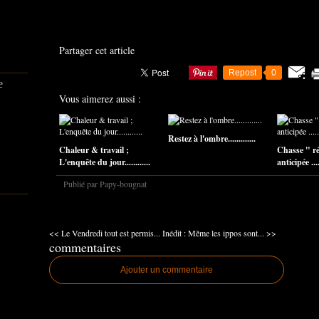
Partager cet article
Repost
0
e
Vous aimerez aussi :
Restez à l'ombre.............
Chaleur & travail ;
Chasse " r
L'enquête du jour............
anticipée .....
Publié par Papy-bougnat
<< Le Vendredi tout est permis...
Inédit : Même les ippos sont... >>
commentaires
Ajouter un commentaire