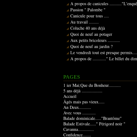
A propos de canicules .........."L'enqu
Passion " Palombe "
Canicule pour tous ....
Au travail ........
Coluche 40 ans déjà
Quoi de neuf au potager
Aux petits bricoleurs ..........
Quoi de neuf au jardin ?
Le vendredi tout est presque permis....
A propos de ..........." Le billet du d
PAGES
1 ier Mai;Que du Bonheur..........
5 ans déjà .................
Accueil
Âgés mais pas vieux.....
An Deux..........
Avec vous ...........
Balade dominicale....."Brantôme"
Balade Estivale....." Périgord noir "
Cavanna.............
Confidence.......