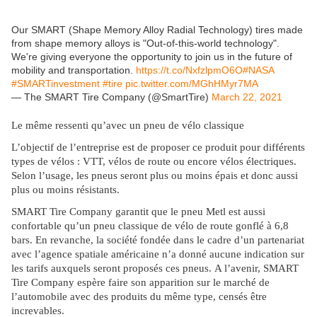
Our SMART (Shape Memory Alloy Radial Technology) tires made
from shape memory alloys is "Out-of-this-world technology".
We're giving everyone the opportunity to join us in the future of
mobility and transportation.
https://t.co/NxfzlpmO6O
#NASA
#SMARTinvestment
#tire
pic.twitter.com/MGhHMyr7MA
— The SMART Tire Company (@SmartTire)
March 22, 2021
Le même ressenti qu’avec un pneu de vélo classique
L’objectif de l’entreprise est de proposer ce produit pour différents
types de vélos : VTT, vélos de route ou encore vélos électriques.
Selon l’usage, les pneus seront plus ou moins épais et donc aussi
plus ou moins résistants.
SMART Tire Company garantit que le pneu Metl est aussi
confortable qu’un pneu classique de vélo de route gonflé à 6,8
bars. En revanche, la société fondée dans le cadre d’un partenariat
avec l’agence spatiale américaine n’a donné aucune indication sur
les tarifs auxquels seront proposés ces pneus. A l’avenir, SMART
Tire Company espère faire son apparition sur le marché de
l’automobile avec des produits du même type, censés être
increvables.