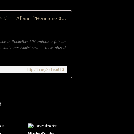
Album- l'Hermione-08/2015/Bordeaux - Le blog de Papy-bougnat
ache à Rochefort L'Hermione a fait une
e 4 mois aux Amériques……c’est plus de
...
http://t.co/y971ixu6Dt
.....
Histoire d'en rire...............