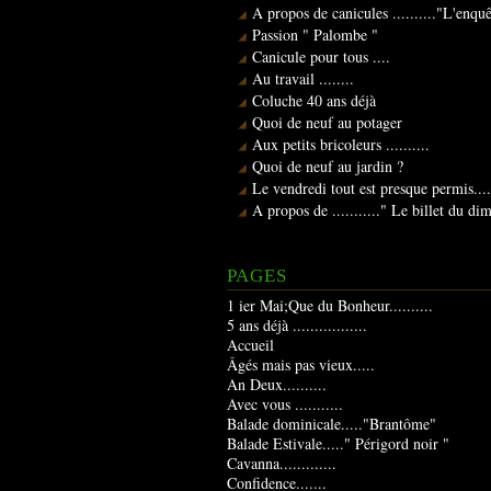
A propos de canicules .........."L'enqu
Passion " Palombe "
Canicule pour tous ....
Au travail ........
Coluche 40 ans déjà
Quoi de neuf au potager
Aux petits bricoleurs ..........
Quoi de neuf au jardin ?
Le vendredi tout est presque permis....
A propos de ..........." Le billet du d
PAGES
1 ier Mai;Que du Bonheur..........
5 ans déjà .................
Accueil
Âgés mais pas vieux.....
An Deux..........
Avec vous ...........
Balade dominicale....."Brantôme"
Balade Estivale....." Périgord noir "
Cavanna.............
Confidence.......