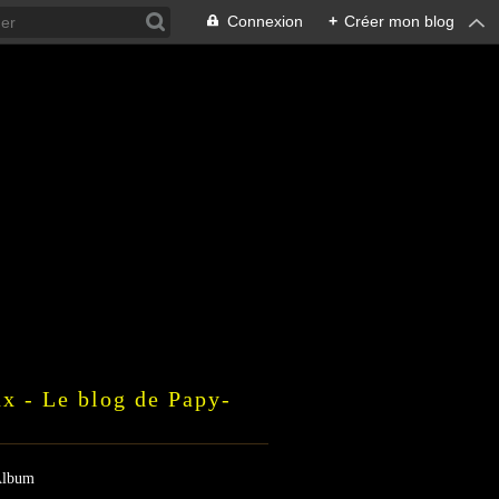
Connexion
+
Créer mon blog
x - Le blog de Papy-
lbum