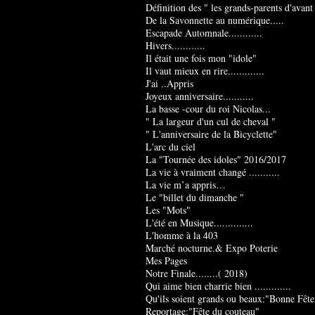
Définition des " les grands-parents d'avant
De la Savonnette au numérique.....
Escapade Automnale............
Hivers............
Il était une fois mon "idole"
Il vaut mieux en rire.............
J'ai ..Appris
Joyeux anniversaire...........
La basse -cour du roi Nicolas...
" La largeur d'un cul de cheval "
" L'anniversaire de la Bicyclette"
L'arc du ciel
La "Tournée des idoles" 2016/2017
La vie à vraiment changé ...........
La vie m’a appris…
Le "billet du dimanche "
Les "Mots"
L'été en Musique..............
L'homme à la 403
Marché nocturne.& Expo Poterie
Mes Pages
Notre Finale........( 2018)
Qui aime bien charrie bien .............
Qu'ils soient grands ou beaux:"Bonne Fête
Reportage:"Fête du couteau"