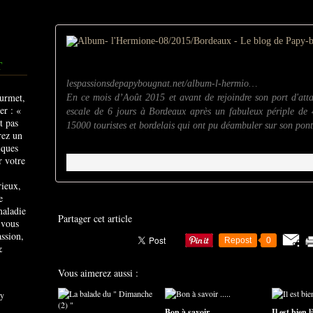
T
lespassionsdepapybougnat.net/album-l-hermio…
En ce mois d’Août 2015 et avant de rejoindre son port d'att
escale de 6 jours à Bordeaux après un fabuleux périple d
15000 touristes et bordelais qui ont pu déambuler sur son pont
rieux,
e
maladie
Partager cet article
 vous
ssion,
Repost
0
&
Vous aimerez aussi :
y
Bon à savoir .....
Il est bien là