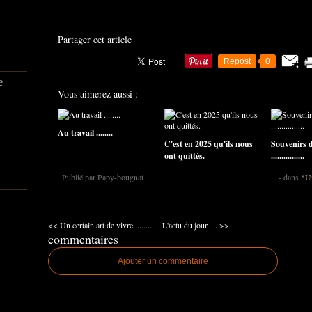
Partager cet article
Repost
0
e
Vous aimerez aussi :
Au travail ........
C'est en 2025 qu'ils nous
Souvenirs d
ont quittés.
................
Publié par Papy-bougnat
-
dans
*Un
<< Un certain art de vivre.............
L'actu du jour..... >>
commentaires
Ajouter un commentaire