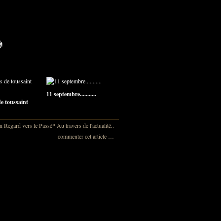
11 septembre...........
e toussaint
 Regard vers le Passé*
Au travers de l'actualité..
commenter cet article
…