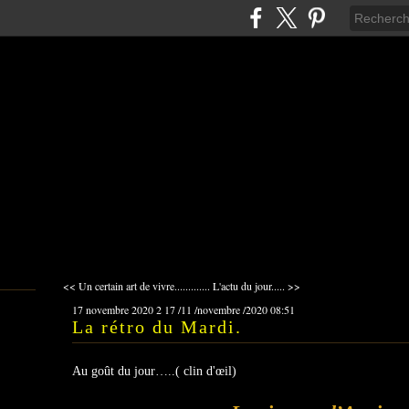
<< Un certain art de vivre.............
L'actu du jour..... >>
17 novembre 2020
2
17
/
11
/
novembre
/
2020
08:51
La rétro du Mardi.
Au goût du jour…..( clin d'œil)