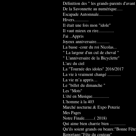
Définition des " les grands-parents d'avant
De la Savonnette au numérique.....
Escapade Automnale............
Hivers............
Il était une fois mon "idole"
Il vaut mieux en rire.............
J'ai ..Appris
Joyeux anniversaire...........
La basse -cour du roi Nicolas...
" La largeur d'un cul de cheval "
" L'anniversaire de la Bicyclette"
L'arc du ciel
La "Tournée des idoles" 2016/2017
La vie à vraiment changé ...........
La vie m’a appris…
Le "billet du dimanche "
Les "Mots"
L'été en Musique..............
L'homme à la 403
Marché nocturne.& Expo Poterie
Mes Pages
Notre Finale........( 2018)
Qui aime bien charrie bien .............
Qu'ils soient grands ou beaux:"Bonne Fête
Reportage:"Fête du couteau"