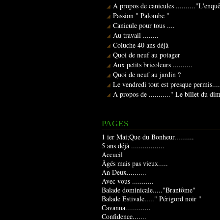
A propos de canicules .........."L'enqu
Passion " Palombe "
Canicule pour tous ....
Au travail ........
Coluche 40 ans déjà
Quoi de neuf au potager
Aux petits bricoleurs ..........
Quoi de neuf au jardin ?
Le vendredi tout est presque permis....
A propos de ..........." Le billet du d
PAGES
1 ier Mai;Que du Bonheur..........
5 ans déjà .................
Accueil
Âgés mais pas vieux.....
An Deux..........
Avec vous ...........
Balade dominicale....."Brantôme"
Balade Estivale....." Périgord noir "
Cavanna.............
Confidence.......