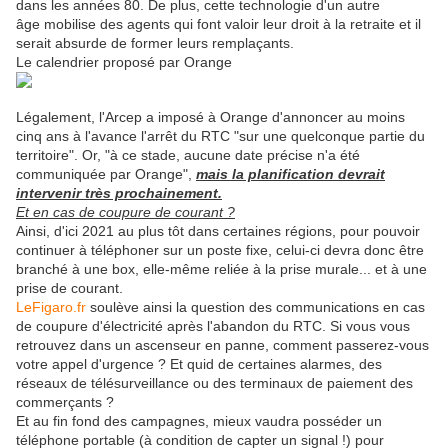
dans les années 80. De plus, cette technologie d'un autre
âge mobilise des agents qui font valoir leur droit à la retraite et il
serait absurde de former leurs remplaçants.
Le calendrier proposé par Orange
Légalement, l'Arcep a imposé à Orange d'annoncer au moins
cinq ans à l'avance l'arrêt du RTC "sur une quelconque partie du
territoire". Or, "à ce stade, aucune date précise n'a été
communiquée par Orange",
mais la planification devrait
intervenir très prochainement.
Et en cas de coupure de courant ?
Ainsi, d'ici 2021 au plus tôt dans certaines régions, pour pouvoir
continuer à téléphoner sur un poste fixe, celui-ci devra donc être
branché à une box, elle-même reliée à la prise murale... et à une
prise de courant.
LeFigaro.fr
soulève ainsi la question des communications en cas
de coupure d'électricité après l'abandon du RTC. Si vous vous
retrouvez dans un ascenseur en panne, comment passerez-vous
votre appel d'urgence ? Et quid de certaines alarmes, des
réseaux de télésurveillance ou des terminaux de paiement des
commerçants ?
Et au fin fond des campagnes, mieux vaudra posséder un
téléphone portable (à condition de capter un signal !) pour