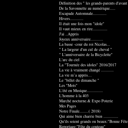
Définition des " les grands-parents d'avant
De la Savonnette au numérique.....
Escapade Automnale............
Hivers............
Il était une fois mon "idole"
Il vaut mieux en rire.............
J'ai ..Appris
Joyeux anniversaire...........
La basse -cour du roi Nicolas...
" La largeur d'un cul de cheval "
" L'anniversaire de la Bicyclette"
L'arc du ciel
La "Tournée des idoles" 2016/2017
La vie à vraiment changé ...........
La vie m’a appris…
Le "billet du dimanche "
Les "Mots"
L'été en Musique..............
L'homme à la 403
Marché nocturne.& Expo Poterie
Mes Pages
Notre Finale........( 2018)
Qui aime bien charrie bien .............
Qu'ils soient grands ou beaux:"Bonne Fête
Reportage:"Fête du couteau"