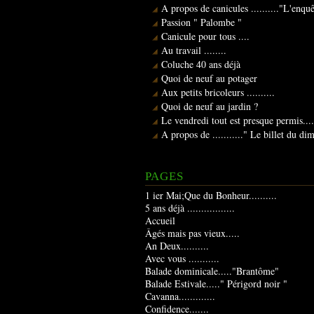
A propos de canicules .........."L'enqu
Passion " Palombe "
Canicule pour tous ....
Au travail ........
Coluche 40 ans déjà
Quoi de neuf au potager
Aux petits bricoleurs ..........
Quoi de neuf au jardin ?
Le vendredi tout est presque permis....
A propos de ..........." Le billet du d
PAGES
1 ier Mai;Que du Bonheur..........
5 ans déjà .................
Accueil
Âgés mais pas vieux.....
An Deux..........
Avec vous ...........
Balade dominicale....."Brantôme"
Balade Estivale....." Périgord noir "
Cavanna.............
Confidence.......