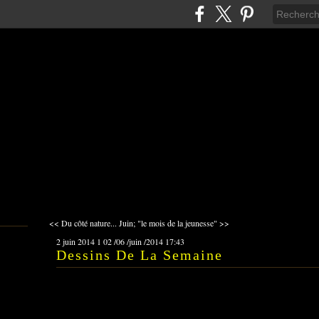
<< Du côté nature...
Juin; "le mois de la jeunesse" >>
2 juin 2014
1
02
/
06
/
juin
/
2014
17:43
Dessins De La Semaine