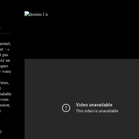
T
rieux,
e
maladie
 vous
ssion,
&
y