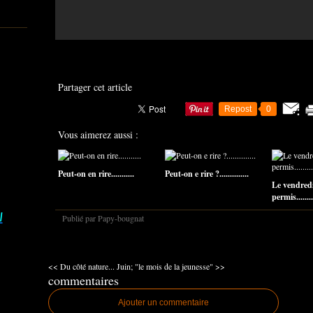
Partager cet article
Repost
0
Vous aimerez aussi :
Peut-on en rire...........
Peut-on e rire ?..............
Le vendredi
permis........
I
Publié par Papy-bougnat
<< Du côté nature...
Juin; "le mois de la jeunesse" >>
commentaires
Ajouter un commentaire