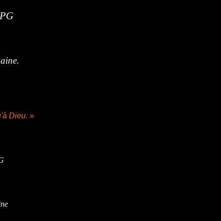
aine.
'à Dieu. »
ine