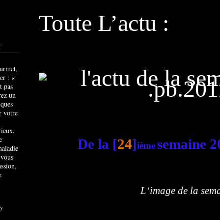
Toute L’actu :
T
rieux,
e
De la [
24
]
semaine 2
ième
maladie
 vous
ssion,
&
L‘image de la sem
y