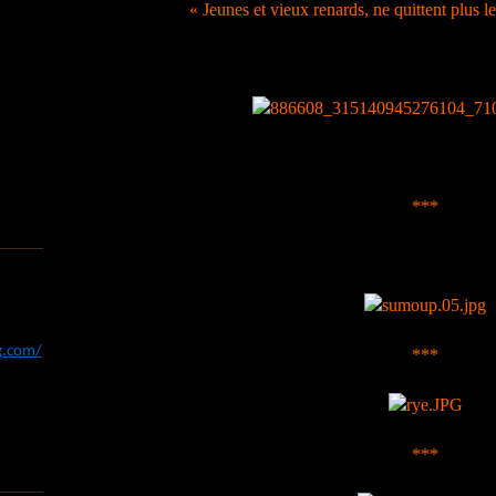
« Jeunes et vieux renards, ne quittent plus l
***
og.com/
***
***