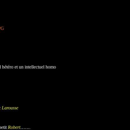
el hétéro et un intellectuel homo
ec
Larousse
petit
Robert
……
.