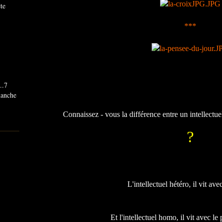
ête
***
..7
imanche
Connaissez - v
ous
la différence entre un intellectu
?
L'intellectuel hétéro, il vit av
Et l'intellectuel homo, il vit avec le 