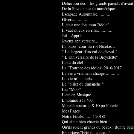
Définition des " les grands-parents d'avant
De la Savonnette au numérique.....
Escapade Automnale............
Hivers............
Il était une fois mon "idole"
Il vaut mieux en rire.............
J'ai ..Appris
Joyeux anniversaire...........
La basse -cour du roi Nicolas...
" La largeur d'un cul de cheval "
" L'anniversaire de la Bicyclette"
L'arc du ciel
La "Tournée des idoles" 2016/2017
La vie à vraiment changé ...........
La vie m’a appris…
Le "billet du dimanche "
Les "Mots"
L'été en Musique..............
L'homme à la 403
Marché nocturne.& Expo Poterie
Mes Pages
Notre Finale........( 2018)
Qui aime bien charrie bien .............
Qu'ils soient grands ou beaux:"Bonne Fête
Reportage:"Fête du couteau"