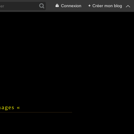
Connexion
+
Créer mon blog
mages «