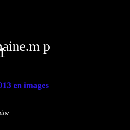
013 en images
aine