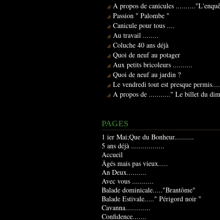
A propos de canicules .........."L'enqu
Passion " Palombe "
Canicule pour tous ....
Au travail ........
Coluche 40 ans déjà
Quoi de neuf au potager
Aux petits bricoleurs ..........
Quoi de neuf au jardin ?
Le vendredi tout est presque permis....
A propos de ..........." Le billet du d
PAGES
1 ier Mai;Que du Bonheur..........
5 ans déjà .................
Accueil
Âgés mais pas vieux.....
An Deux..........
Avec vous ...........
Balade dominicale....."Brantôme"
Balade Estivale....." Périgord noir "
Cavanna.............
Confidence.......