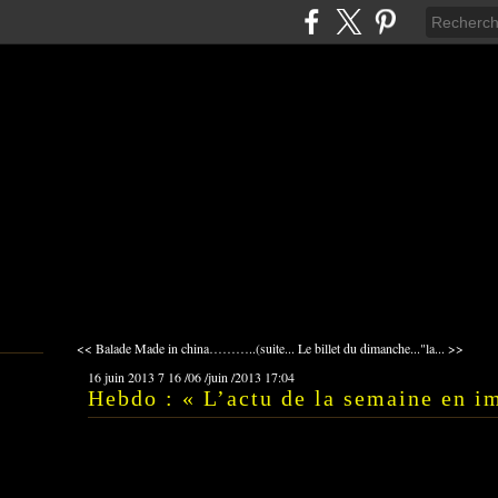
<< Balade Made in china………..(suite...
Le billet du dimanche..."la... >>
16 juin 2013
7
16
/
06
/
juin
/
2013
17:04
Hebdo : « L’actu de la semaine en i