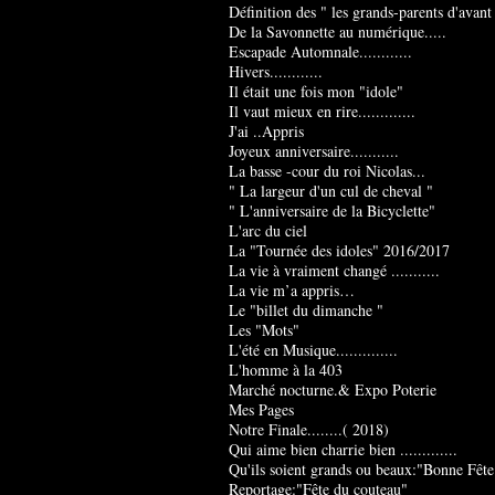
Définition des " les grands-parents d'avant
De la Savonnette au numérique.....
Escapade Automnale............
Hivers............
Il était une fois mon "idole"
Il vaut mieux en rire.............
J'ai ..Appris
Joyeux anniversaire...........
La basse -cour du roi Nicolas...
" La largeur d'un cul de cheval "
" L'anniversaire de la Bicyclette"
L'arc du ciel
La "Tournée des idoles" 2016/2017
La vie à vraiment changé ...........
La vie m’a appris…
Le "billet du dimanche "
Les "Mots"
L'été en Musique..............
L'homme à la 403
Marché nocturne.& Expo Poterie
Mes Pages
Notre Finale........( 2018)
Qui aime bien charrie bien .............
Qu'ils soient grands ou beaux:"Bonne Fête
Reportage:"Fête du couteau"