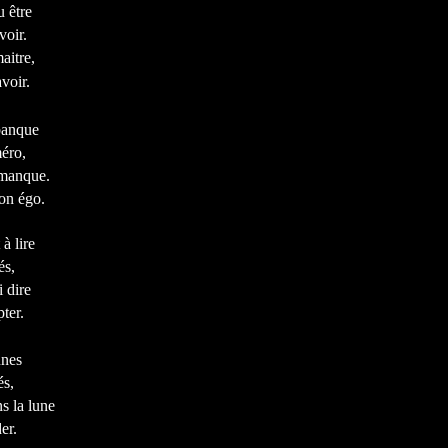
 être
voir.
aitre,
voir.
 banque
éro,
 manque.
on égo.
à lire
és,
 dire
ter.
unes
és,
s la lune
er.