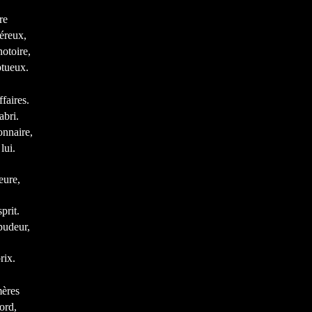
re
éreux,
notoire,
tueux.
faires.
abri.
onnaire,
lui.
eure,
prit.
pudeur,
rix.
mères
ord,