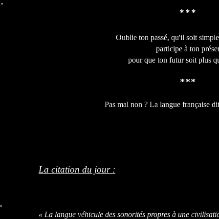
 "
***
Oublie ton passé, qu'il soit simp
participe à ton prése
pour que ton futur soit plus que
***
Pas mal non ? La langue française d
La citation du jour :
"
« La langue véhicule des sonorités propres à une civilisati