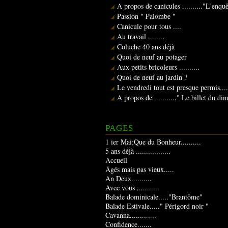
A propos de canicules .........."L'enqu
Passion " Palombe "
Canicule pour tous ....
Au travail ........
Coluche 40 ans déjà
Quoi de neuf au potager
Aux petits bricoleurs ..........
Quoi de neuf au jardin ?
Le vendredi tout est presque permis....
A propos de ..........." Le billet du d
PAGES
1 ier Mai;Que du Bonheur..........
5 ans déjà .................
Accueil
Âgés mais pas vieux.....
An Deux..........
Avec vous ...........
Balade dominicale....."Brantôme"
Balade Estivale....." Périgord noir "
Cavanna.............
Confidence.......