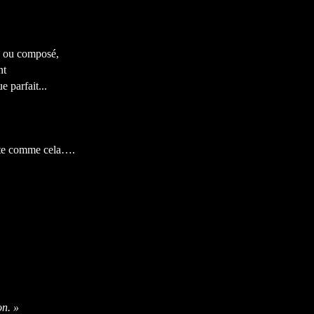
le ou composé,
nt
 parfait...
ite comme cela….
on. »