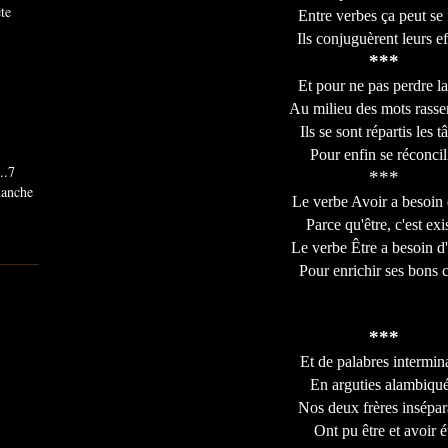
ête
Entre verbes ça peut se f
Ils conjuguèrent leurs ef
***
Et pour ne pas perdre la
Au milieu des mots rasse
Ils se sont répartis les t
Pour enfin se réconcili
..7
***
imanche
Le verbe Avoir a besoin 
Parce qu'être, c'est exis
Le verbe Être a besoin d'
Pour enrichir ses bons c
***
Et de palabres intermin
En arguties alambiqué
Nos deux frères insépar
Ont pu être et avoir é