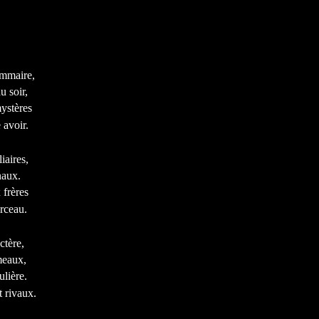
ammaire,
 soir,
ystères
 avoir.
iaires,
naux.
 frères
rceau.
ctère,
meaux,
ulière.
 rivaux.