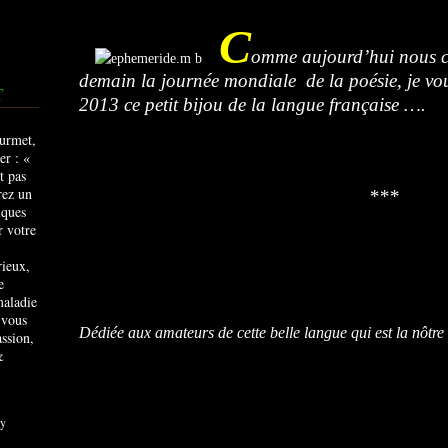
C
o
mme
aujourd’hui nous c
demain la journée mondiale de la poésie, je v
T
2013 ce petit bijou de la langue française ….
***
rieux,
e
maladie
 vous
Dédiée aux amateurs de cette belle langue qui est la nôtre
ssion,
&
y