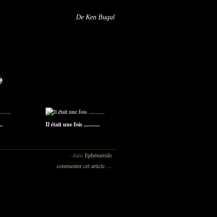
De Ken Bugul
..
Il était une fois ...........
-
dans
Ephéméride
commenter cet article
…