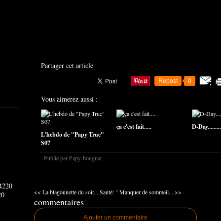
Partager cet article
Repost
0
Vous aimerez aussi :
ça c'est fait.....
D-Day.........
L'hebdo de "Papy Truc"
S07
Publié par Papy-bougnat
<< La blagounette du soir...
Santé: " Manquer de sommeil... >>
20
commentaires
Ajouter un commentaire