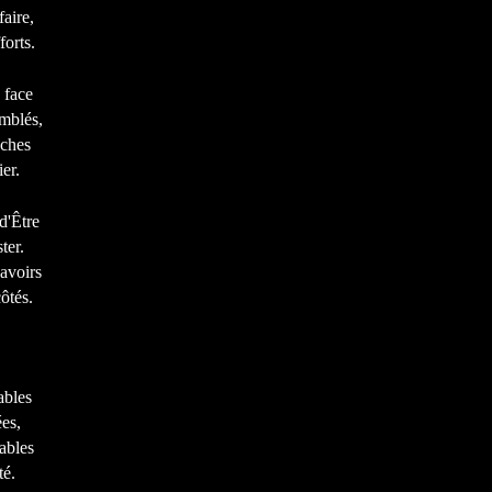
aire,
forts.
 face
mblés,
âches
er.
d'Être
ter.
avoirs
ôtés.
ables
es,
ables
té.