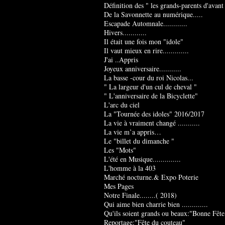
Définition des " les grands-parents d'avant
De la Savonnette au numérique.....
Escapade Automnale............
Hivers............
Il était une fois mon "idole"
Il vaut mieux en rire.............
J'ai ..Appris
Joyeux anniversaire...........
La basse -cour du roi Nicolas...
" La largeur d'un cul de cheval "
" L'anniversaire de la Bicyclette"
L'arc du ciel
La "Tournée des idoles" 2016/2017
La vie à vraiment changé ...........
La vie m’a appris…
Le "billet du dimanche "
Les "Mots"
L'été en Musique..............
L'homme à la 403
Marché nocturne.& Expo Poterie
Mes Pages
Notre Finale........( 2018)
Qui aime bien charrie bien .............
Qu'ils soient grands ou beaux:"Bonne Fête
Reportage:"Fête du couteau"