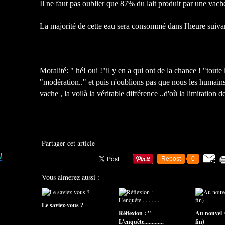
Il ne faut pas oublier que 87% du lait produit par une vache 
La majorité de cette eau sera consommé dans l'heure suivant
Moralité: " hé! oui !"il y en a qui ont de la chance ! "toute
"modération.." et puis n'oublions pas que nous les humai
vache , la voilà la véritable différence ..d'où la limitation d
Partager cet article
I
Repost
0
Vous aimerez aussi :
Le saviez-vous ?
Réflexion : "
Au nouvel A
L'enquête.............
fin)