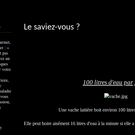
Le saviez-vous ?
T
rieux,
100 litres d'eau par 
e
maladie
 vous
ssion,
&
Une vache laitière boit environ 100 litre
Elle peut boire aisément 16 litres d'eau à la minute si elle 
y