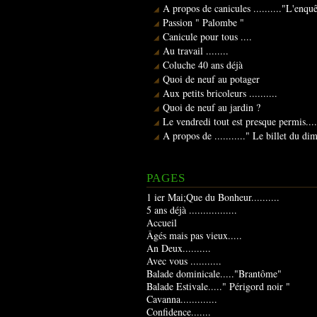
A propos de canicules .........."L'enqu
Passion " Palombe "
Canicule pour tous ....
Au travail ........
Coluche 40 ans déjà
Quoi de neuf au potager
Aux petits bricoleurs ..........
Quoi de neuf au jardin ?
Le vendredi tout est presque permis....
A propos de ..........." Le billet du d
PAGES
1 ier Mai;Que du Bonheur..........
5 ans déjà .................
Accueil
Âgés mais pas vieux.....
An Deux..........
Avec vous ...........
Balade dominicale....."Brantôme"
Balade Estivale....." Périgord noir "
Cavanna.............
Confidence.......