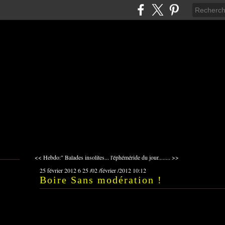
<< Hebdo:" Balades insolites...
l'éphéméride du jour........ >>
25 février 2012
6
25
/
02
/
février
/
2012
10:12
Boire Sans modération !