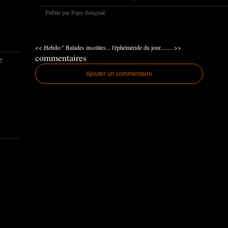
Publié par Papy-bougnat
<< Hebdo:" Balades insolites...
l'éphéméride du jour........ >>
commentaires
e
Ajouter un commentaire