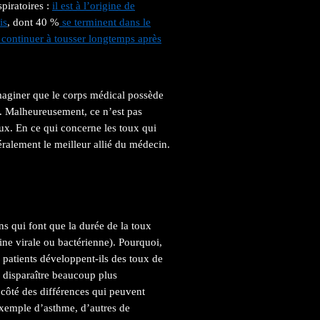
piratoires :
il est à l’origine de
is
, dont 40 %
se terminent dans le
 continuer à tousser longtemps après
imaginer que le corps médical possède
e. Malheureusement, ce n’est pas
oux. En ce qui concerne les toux qui
éralement le meilleur allié du médecin.
s qui font que la durée de la toux
igine virale ou bactérienne). Pourquoi,
patients développent-ils des toux de
 disparaître beaucoup plus
côté des différences qui peuvent
 exemple d’asthme, d’autres de