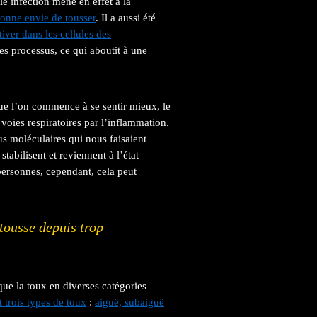
le infection mène en effet à la
onne envie de tousser
. Il a aussi été
iver dans les cellules des
es processus, ce qui aboutit à une
que l’on commence à se sentir mieux, le
oies respiratoires par l’inflammation.
us moléculaires qui nous faisaient
abilisent et reviennent à l’état
personnes, cependant, cela peut
 tousse depuis trop
que la toux en diverses catégories
 trois types de toux
:
aiguë, subaiguë