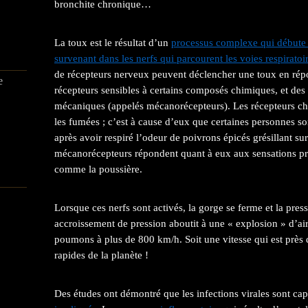
bronchite chronique…
La toux est le résultat d’un
processus complexe qui débute 
survenant dans les nerfs qui parcourent les voies respiratoi
de récepteurs nerveux peuvent déclencher une toux en répo
e
récepteurs sensibles à certains composés chimiques, et des 
mécaniques (appelés mécanorécepteurs). Les récepteurs chi
les fumées ; c’est à cause d’eux que certaines personnes so
après avoir respiré l’odeur de poivrons épicés grésillant s
mécanorécepteurs répondent quant à eux aux sensations prod
comme la poussière.
Lorsque ces nerfs sont activés, la gorge se ferme et la pres
accroissement de pression aboutit à une « explosion » d’ai
poumons à plus de 800 km/h. Soit une vitesse qui est près d
rapides de la planète !
Des études ont démontré que les infections virales sont ca