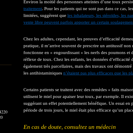
Environ la moitié des personnes atteintes d’une toux persist
traitement
. Pour les patients qui ne sont pas dans ce cas, l
limitées, suggèrent que
les inhalateurs, les stéroïdes, les n
vente libre peuvent parfois apporter un certain soulagemen
Chez les adultes, cependant, les preuves d’efficacité demeu
pratique, il m’arrive souvent de prescrire un antitussif non
fonctionne en « engourdissant » les nerfs des poumons et d
réflexe de toux. Chez les enfants, les données d’efficacité d
également très parcellaires, mais des travaux ont démontré
les antihistaminiques
n’étaient pas plus efficaces que les p
Certains patients se traitent avec des remèdes « faits mai
utilisent le miel pour apaiser leur toux, par exemple. Il exis
suggérant un effet potentiellement bénéfique. Un essai en p
période de trois jours, le miel était plus efficace qu’un pl
20
En cas de doute, consultez un médecin