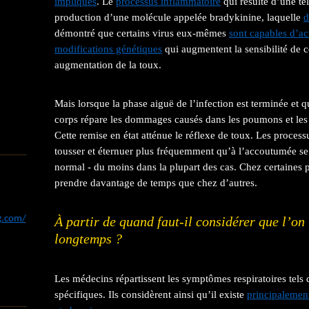
impliqués
. Le
processus inflammatoire
qui résulte d’une tel
production d’une molécule appelée bradykinine, laquelle
d
démontré que certains virus eux-mêmes
sont capables d’act
modifications génétiques
qui augmentent la sensibilité de c
augmentation de la toux.
Mais lorsque la phase aiguë de l’infection est terminée et 
corps répare les dommages causés dans les poumons et les v
Cette remise en état atténue le réflexe de toux. Les process
tousser et éternuer plus fréquemment qu’à l’accoutumée se st
normal - du moins dans la plupart des cas. Chez certaines 
prendre davantage de temps que chez d’autres.
og.com/
À partir de quand faut-il considérer que l’on
longtemps ?
Les médecins répartissent les symptômes respiratoires tels 
spécifiques. Ils considèrent ainsi qu’il existe
principalement