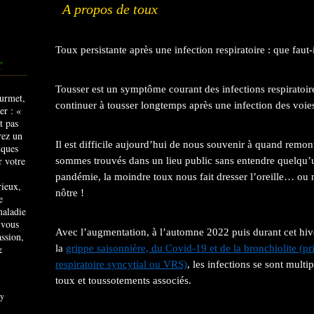
A propos de toux
Toux persistante après une infection respiratoire : que faut-
T
Tousser est un symptôme courant des infections respiratoires.
continuer à tousser longtemps après une infection des voies
Il est difficile aujourd’hui de nous souvenir à quand remon
sommes trouvés dans un lieu public sans entendre quelqu’un
pandémie, la moindre toux nous fait dresser l’oreille… ou n
rieux,
nôtre !
e
maladie
 vous
Avec l’augmentation, à l’automne 2022 puis durant cet hiver
ssion,
&
la
grippe saisonnière, du Covid-19 et de la bronchiolite (pr
respiratoire syncytial ou VRS)
, les infections se sont mult
toux et toussotements associés.
y