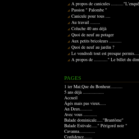
A propos de canicules .........."L'enqu
Passion " Palombe "
Canicule pour tous ....
Au travail ........
Coluche 40 ans déjà
Quoi de neuf au potager
Aux petits bricoleurs ..........
Quoi de neuf au jardin ?
Le vendredi tout est presque permis....
A propos de ..........." Le billet du d
PAGES
1 ier Mai;Que du Bonheur..........
5 ans déjà .................
Accueil
Âgés mais pas vieux.....
An Deux..........
Avec vous ...........
Balade dominicale....."Brantôme"
Balade Estivale....." Périgord noir "
Cavanna.............
Confidence.......