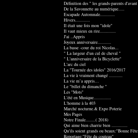
Définition des " les grands-parents d'avant
De la Savonnette au numérique.....
Escapade Automnale............
Hivers............
Il était une fois mon "idole"
Il vaut mieux en rire.............
J'ai ..Appris
Joyeux anniversaire...........
La basse -cour du roi Nicolas...
" La largeur d'un cul de cheval "
" L'anniversaire de la Bicyclette"
L'arc du ciel
La "Tournée des idoles" 2016/2017
La vie à vraiment changé ...........
La vie m’a appris…
Le "billet du dimanche "
Les "Mots"
L'été en Musique..............
L'homme à la 403
Marché nocturne.& Expo Poterie
Mes Pages
Notre Finale........( 2018)
Qui aime bien charrie bien .............
Qu'ils soient grands ou beaux:"Bonne Fête
Reportage:"Fête du couteau"