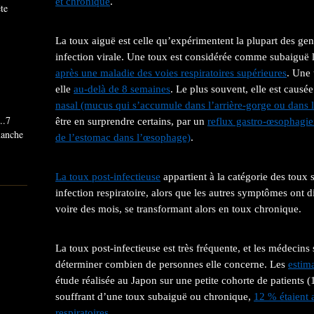
et chronique
.
ête
La toux aiguë est celle qu’expérimentent la plupart des gen
infection virale. Une toux est considérée comme subaiguë 
après une maladie des voies respiratoires supérieures
. Une 
elle
au-delà de 8 semaines
. Le plus souvent, elle est causé
nasal (mucus qui s’accumule dans l’arrière-gorge ou dans l
..7
être en surprendre certains, par un
reflux gastro-œsophagie
imanche
de l’estomac dans l’œsophage)
.
La toux post-infectieuse
appartient à la catégorie des toux s
infection respiratoire, alors que les autres symptômes ont d
voire des mois, se transformant alors en toux chronique.
La toux post-infectieuse est très fréquente, et les médecin
déterminer combien de personnes elle concerne. Les
estima
étude réalisée au Japon sur une petite cohorte de patients 
souffrant d’une toux subaiguë ou chronique,
12 % étaient a
respiratoires
.