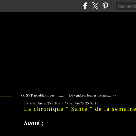
<< SVP n'oublions pas...............
Le vendredi tout est permis... >>
10 novembre 2025
1
10
/
11
/
novembre
/
2025
07:11
La chronique " Santé " de la semain
Santé ;