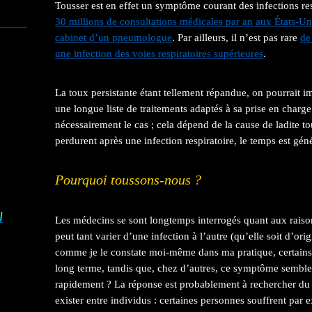
Tousser est en effet un symptôme courant des infections res
30 millions de consultations médicales par an aux États-Un
cabinet d’un pneumologue
. Par ailleurs, il n’est pas rare
de
une infection des voies respiratoires supérieures
.
La toux persistante étant tellement répandue, on pourrait 
une longue liste de traitements adaptés à sa prise en charg
nécessairement le cas ; cela dépend de la cause de ladite t
perdurent après une infection respiratoire, le temps est gén
Pourquoi toussons-nous ?
I
Les médecins se sont longtemps interrogés quant aux raison
peut tant varier d’une infection à l’autre (qu’elle soit d’or
comme je le constate moi-même dans ma pratique, certains 
long terme, tandis que, chez d’autres, ce symptôme semble
rapidement ? La réponse est probablement à rechercher du 
exister entre individus : certaines personnes souffrent par