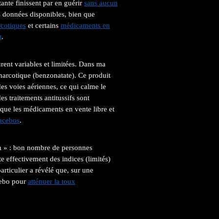
ante finissent par en guérir
sans aucun
es données disponibles, bien que
arcotiques
et certains
médicaments en
t
.
rent variables et limitées. Dans ma
 narcotique (benzonatate). Ce produit
es voies aériennes, ce qui calme le
es traitements antitussifs sont
 que les médicaments en vente libre et
lacebos
.
son » : bon nombre de personnes
te effectivement des indices (limités)
articulier a révélé que, sur une
acebo pour
atténuer la toux