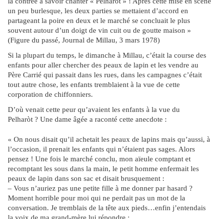
la contrée à savoir chanter « Pelharot » ! Après cette mise en scène
un peu burlesque, les deux parties se mettaient d’accord en
partageant la poire en deux et le marché se concluait le plus
souvent autour d’un doigt de vin cuit ou de goutte maison »
(Figure du passé, Journal de Millau, 3 mars 1978)
Si la plupart du temps, le dimanche à Millau, c’était la course des
enfants pour aller chercher des peaux de lapin et les vendre au
Père Carrié qui passait dans les rues, dans les campagnes c’était
tout autre chose, les enfants tremblaient à la vue de cette
corporation de chiffonniers.
D’où venait cette peur qu’avaient les enfants à la vue du
Pelharòt ? Une dame âgée a raconté cette anecdote :
« On nous disait qu’il achetait les peaux de lapins mais qu’aussi, à
l’occasion, il prenait les enfants qui n’étaient pas sages. Alors
pensez ! Une fois le marché conclu, mon aïeule comptant et
recomptant les sous dans la main, le petit homme enfermait les
peaux de lapin dans son sac et disait brusquement :
– Vous n’auriez pas une petite fille à me donner par hasard ?
Moment horrible pour moi qui ne perdait pas un mot de la
conversation. Je tremblais de la tête aux pieds…enfin j’entendais
la voix de ma grand-mère lui répondre :