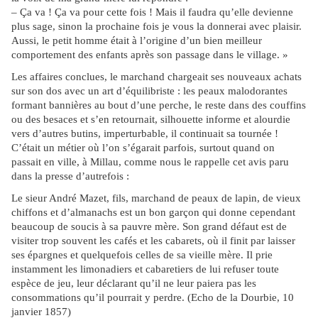
– Ça va ! Ça va pour cette fois ! Mais il faudra qu’elle devienne
plus sage, sinon la prochaine fois je vous la donnerai avec plaisir.
Aussi, le petit homme était à l’origine d’un bien meilleur
comportement des enfants après son passage dans le village. »
Les affaires conclues, le marchand chargeait ses nouveaux achats
sur son dos avec un art d’équilibriste : les peaux malodorantes
formant bannières au bout d’une perche, le reste dans des couffins
ou des besaces et s’en retournait, silhouette informe et alourdie
vers d’autres butins, imperturbable, il continuait sa tournée !
C’était un métier où l’on s’égarait parfois, surtout quand on
passait en ville, à Millau, comme nous le rappelle cet avis paru
dans la presse d’autrefois :
Le sieur André Mazet, fils, marchand de peaux de lapin, de vieux
chiffons et d’almanachs est un bon garçon qui donne cependant
beaucoup de soucis à sa pauvre mère. Son grand défaut est de
visiter trop souvent les cafés et les cabarets, où il finit par laisser
ses épargnes et quelquefois celles de sa vieille mère. Il prie
instamment les limonadiers et cabaretiers de lui refuser toute
espèce de jeu, leur déclarant qu’il ne leur paiera pas les
consommations qu’il pourrait y perdre. (Echo de la Dourbie, 10
janvier 1857)