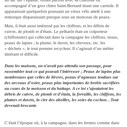
un sac sur l’épaule, venait parfois avec sa charrette ou
accompagné d’un gros chien Saint-Bernard tirant une carriole. Il
apparaissait quelquefois poussant un vieux vélo attelé à une
remorque disparaissant presque sous un monceau de peaux.
Mais, il était aussi intéressé par les chiffons, et les débris de
cuivre, de plomb et d'étain. Le pelharòt était un colporteur
(chiffonnier) qui collectait dans la campagne les chiffons, tissus,
peaux de lapins ; la plume, le duvet, les cheveux, etc. les
« déchets », le tout premier recycleur. Il s’agissait d’un métier
itinérant et difficile.
Dans les maisons, on n’avait pas attendu son passage, pour
rassembler tout ce qui pouvait l’intéresser ; Peaux de lapins plus
nombreuses que celles de lièvres, peaux d’agneaux tendues sur
des arceaux d’osier, peaux plus importantes de brebis sacrifiées
au cours de la moisson et du battage. A ce lot s’ajoutaient les
débris de cuivre, de plomb et d’étain, la ferraille, les chiffons, les
plumes et duvets, la cire des abeilles, les soies du cochon…Tout
devenait brocante
C’était l’époque où, à la campagne, dans les fermes comme dans