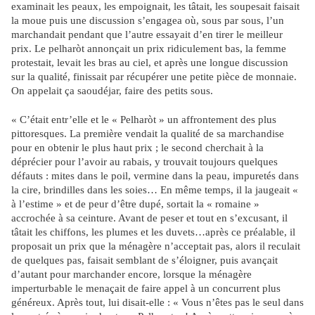
examinait les peaux, les empoignait, les tâtait, les soupesait faisait
la moue puis une discussion s’engagea où, sous par sous, l’un
marchandait pendant que l’autre essayait d’en tirer le meilleur
prix. Le pelharòt annonçait un prix ridiculement bas, la femme
protestait, levait les bras au ciel, et après une longue discussion
sur la qualité, finissait par récupérer une petite pièce de monnaie.
On appelait ça saoudéjar, faire des petits sous.
« C’était entr’elle et le « Pelharòt » un affrontement des plus
pittoresques. La première vendait la qualité de sa marchandise
pour en obtenir le plus haut prix ; le second cherchait à la
déprécier pour l’avoir au rabais, y trouvait toujours quelques
défauts : mites dans le poil, vermine dans la peau, impuretés dans
la cire, brindilles dans les soies… En même temps, il la jaugeait «
à l’estime » et de peur d’être dupé, sortait la « romaine »
accrochée à sa ceinture. Avant de peser et tout en s’excusant, il
tâtait les chiffons, les plumes et les duvets…après ce préalable, il
proposait un prix que la ménagère n’acceptait pas, alors il reculait
de quelques pas, faisait semblant de s’éloigner, puis avançait
d’autant pour marchander encore, lorsque la ménagère
imperturbable le menaçait de faire appel à un concurrent plus
généreux. Après tout, lui disait-elle : « Vous n’êtes pas le seul dans