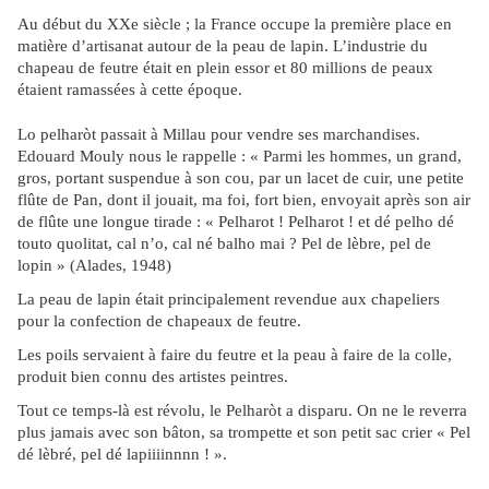
Au début du XXe siècle ; la France occupe la première place en
matière d’artisanat autour de la peau de lapin. L’industrie du
chapeau de feutre était en plein essor et 80 millions de peaux
étaient ramassées à cette époque.
Lo pelharòt passait à Millau pour vendre ses marchandises.
Edouard Mouly nous le rappelle : « Parmi les hommes, un grand,
gros, portant suspendue à son cou, par un lacet de cuir, une petite
flûte de Pan, dont il jouait, ma foi, fort bien, envoyait après son air
de flûte une longue tirade : « Pelharot ! Pelharot ! et dé pelho dé
touto quolitat, cal n’o, cal né balho mai ? Pel de lèbre, pel de
lopin » (Alades, 1948)
La peau de lapin était principalement revendue aux chapeliers
pour la confection de chapeaux de feutre.
Les poils servaient à faire du feutre et la peau à faire de la colle,
produit bien connu des artistes peintres.
Tout ce temps-là est révolu, le Pelharòt a disparu. On ne le reverra
plus jamais avec son bâton, sa trompette et son petit sac crier « Pel
dé lèbré, pel dé lapiiiinnnn ! ».