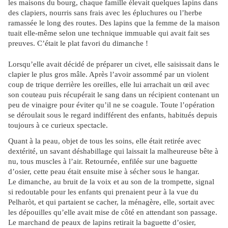
les maisons du bourg, chaque famille élevait quelques lapins dans
des clapiers, nourris sans frais avec les épluchures ou l’herbe
ramassée le long des routes. Des lapins que la femme de la maison
tuait elle-même selon une technique immuable qui avait fait ses
preuves. C’était le plat favori du dimanche !
Lorsqu’elle avait décidé de préparer un civet, elle saisissait dans le
clapier le plus gros mâle. Après l’avoir assommé par un violent
coup de trique derrière les oreilles, elle lui arrachait un œil avec
son couteau puis récupérait le sang dans un récipient contenant un
peu de vinaigre pour éviter qu’il ne se coagule. Toute l’opération
se déroulait sous le regard indifférent des enfants, habitués depuis
toujours à ce curieux spectacle.
Quant à la peau, objet de tous les soins, elle était retirée avec
dextérité, un savant déshabillage qui laissait la malheureuse bête à
nu, tous muscles à l’air. Retournée, enfilée sur une baguette
d’osier, cette peau était ensuite mise à sécher sous le hangar.
Le dimanche, au bruit de la voix et au son de la trompette, signal
si redoutable pour les enfants qui prenaient peur à la vue du
Pelharòt, et qui partaient se cacher, la ménagère, elle, sortait avec
les dépouilles qu’elle avait mise de côté en attendant son passage.
Le marchand de peaux de lapins retirait la baguette d’osier,