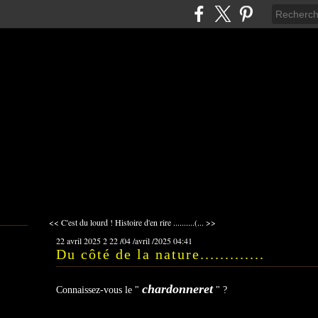
<< C'est du lourd !
Histoire d'en rire ..........(... >>
22 avril 2025
2
22
/
04
/
avril
/
2025
04:41
Du côté de la nature.............
chardonneret
Connaissez-vous le "
" ?