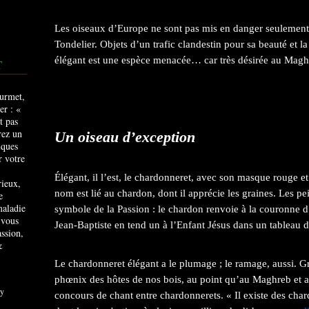
Les oiseaux d’Europe ne sont pas mis en danger seulement 
Tondelier. Objets d’un trafic clandestin pour sa beauté et l
élégant est une espèce menacée…
car très désirée au Magh
T
Un oiseau d’exception
Élégant, il l’est, le chardonneret, avec son masque rouge et
rieux,
nom est lié au chardon, dont il apprécie les graines. Les p
e
maladie
symbole de la Passion : le chardon renvoie à la couronne d’
 vous
Jean-Baptiste en tend un à l’Enfant Jésus dans un tableau 
ssion,
&
Le chardonneret élégant a le plumage ; le ramage, aussi. G
phœnix des hôtes de nos bois, au point qu’au Maghreb et a
y
concours de chant entre chardonnerets. « Il existe des cha