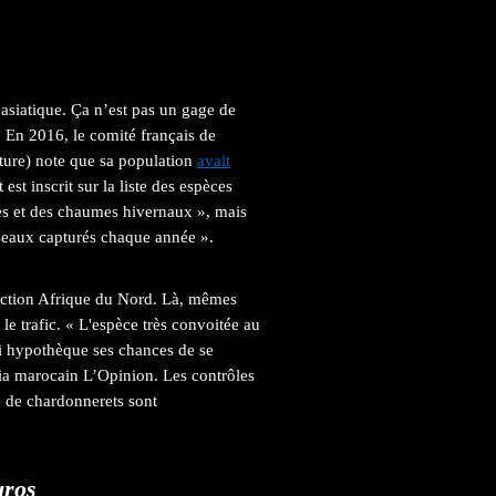
asiatique. Ça n’est pas un gage de
r. En 2016, le comité français de
ture) note que sa population
avait
st inscrit sur la liste des espèces
res et des chaumes hivernaux », mais
iseaux capturés chaque année ».
rection Afrique du Nord. Là, mêmes
le trafic. « L'espèce très convoitée au
qui hypothèque ses chances de se
ia marocain L’Opinion. Les contrôles
te de chardonnerets sont
uros