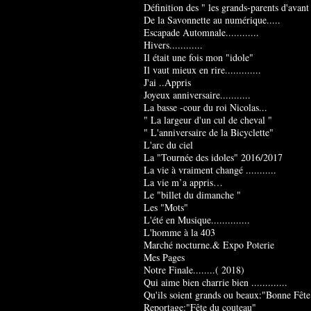
Définition des " les grands-parents d'avant
De la Savonnette au numérique.....
Escapade Automnale............
Hivers............
Il était une fois mon "idole"
Il vaut mieux en rire.............
J'ai ..Appris
Joyeux anniversaire...........
La basse -cour du roi Nicolas...
" La largeur d'un cul de cheval "
" L'anniversaire de la Bicyclette"
L'arc du ciel
La "Tournée des idoles" 2016/2017
La vie à vraiment changé ...........
La vie m’a appris…
Le "billet du dimanche "
Les "Mots"
L'été en Musique..............
L'homme à la 403
Marché nocturne.& Expo Poterie
Mes Pages
Notre Finale........( 2018)
Qui aime bien charrie bien .............
Qu'ils soient grands ou beaux:"Bonne Fête
Reportage:"Fête du couteau"