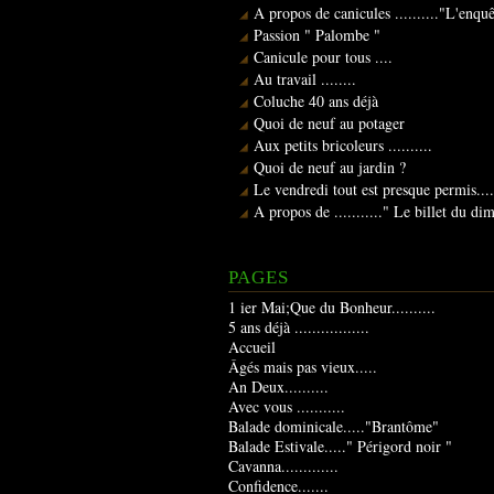
A propos de canicules .........."L'enqu
Passion " Palombe "
Canicule pour tous ....
Au travail ........
Coluche 40 ans déjà
Quoi de neuf au potager
Aux petits bricoleurs ..........
Quoi de neuf au jardin ?
Le vendredi tout est presque permis....
A propos de ..........." Le billet du d
PAGES
1 ier Mai;Que du Bonheur..........
5 ans déjà .................
Accueil
Âgés mais pas vieux.....
An Deux..........
Avec vous ...........
Balade dominicale....."Brantôme"
Balade Estivale....." Périgord noir "
Cavanna.............
Confidence.......