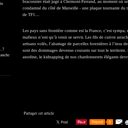
braconnier était jugé à Clermont-Ferrand, au moment où un A
ête
condamné du côté de Marseille - une plaque tournante du tr
de TF1…
Les pays sans frontière comme est la France, c’est sympa, 
mafieux n’ont qu’à venir se servir. Les fils de cuivre arrach
artisans volés, l’abattage de parcelles forestières à l’insu 
..7
sont des dommages devenus courants sur tout le territoire
imanche
anodine, le kidnapping de nos chardonnerets élégants devrait
Partager cet article
Repost
0