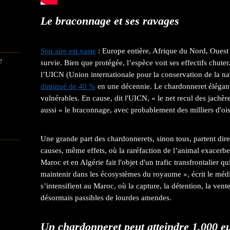
Le braconnage et ses ravages
Son aire est vaste
: Europe entière, Afrique du Nord, Ouest 
e
survie. Bien que protégée, l’espèce voit ses effectifs chute
l’UICN (Union internationale pour la conservation de la na
diminué de 40 %
en une décennie. Le chardonneret élégant e
vulnérables. En cause, dit l'UICN, « le net recul des jachè
aussi « le braconnage, avec probablement des milliers d'o
Une grande part des chardonnerets, sinon tous, partent di
causes, même effets, où la raréfaction de l’animal exacerbe 
Maroc et en Algérie fait l'objet d'un trafic transfrontalier 
maintenir dans les écosystèmes du royaume », écrit le méd
s’intensifient au Maroc, où la capture, la détention, la ven
désormais passibles de lourdes amendes.
Un chardonneret peut atteindre 1.000 e