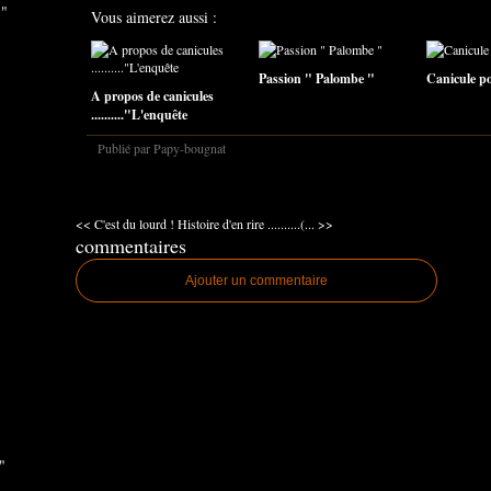
 "
Vous aimerez aussi :
Passion " Palombe "
Canicule pou
A propos de canicules
.........."L'enquête
Publié par Papy-bougnat
<< C'est du lourd !
Histoire d'en rire ..........(... >>
commentaires
Ajouter un commentaire
"