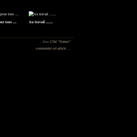
r tous ....
Au travail ........
-
dans
Côté "Nature"
commenter cet article
…