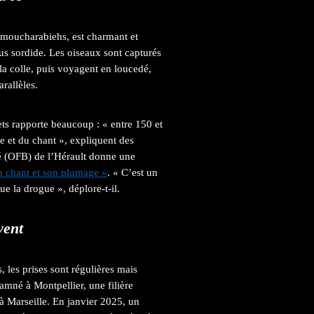
 moucharabiehs, est charmant et
lus sordide. Les oiseaux sont capturés
la colle, puis voyagent en loucedé,
rallèles.
rets rapporte beaucoup : « entre 150 et
e et du chant », expliquent des
té (OFB) de l’Hérault donne une
on chant et son plumage »
. « C’est un
e la drogue », déplore-t-il.
vent
, les prises sont régulières mais
amné à Montpellier, une filière
à Marseille. En janvier 2025, un