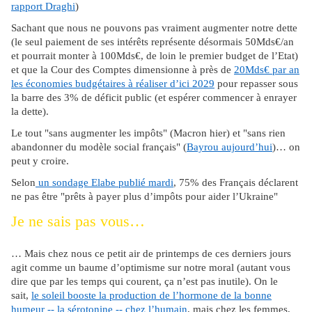
rapport Draghi
)
Sachant que nous ne pouvons pas vraiment augmenter notre dette
(le seul paiement de ses intérêts représente désormais 50Mds€/an
et pourrait monter à 100Mds€, de loin le premier budget de l’Etat)
et que la Cour des Comptes dimensionne à près de
20Mds€ par an
les économies budgétaires à réaliser d’ici 2029
pour repasser sous
la barre des 3% de déficit public (et espérer commencer à enrayer
la dette).
Le tout "sans augmenter les impôts" (Macron hier) et "sans rien
abandonner du modèle social français" (
Bayrou aujourd’hui
)… on
peut y croire.
Selon
un sondage Elabe publié mardi
, 75% des Français déclarent
ne pas être "prêts à payer plus d’impôts pour aider l’Ukraine"
Je ne sais pas vous…
… Mais chez nous ce petit air de printemps de ces derniers jours
agit comme un baume d’optimisme sur notre moral (autant vous
dire que par les temps qui courent, ça n’est pas inutile). On le
sait,
le soleil booste la production de l’hormone de la bonne
humeur -- la sérotonine -- chez l’humain
, mais chez les femmes,