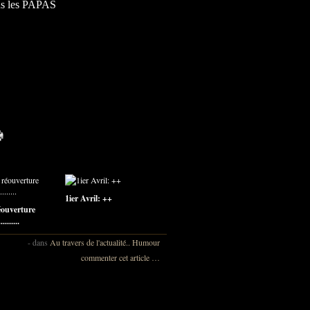
us les PAPAS
1ier Avril: ++
éouverture
........
-
dans
Au travers de l'actualité..
Humour
commenter cet article
…