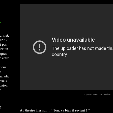
T
rieux,
e
maladie
 vous
ssion,
&
Joyeux anniversaire
y
Au théatre hier soir : " Tout va bien il revient ! "