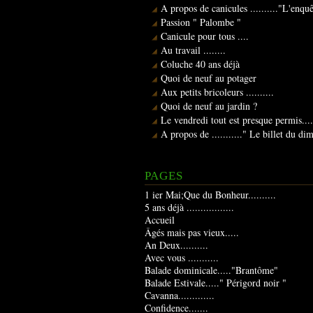
A propos de canicules .........."L'enqu
Passion " Palombe "
Canicule pour tous ....
Au travail ........
Coluche 40 ans déjà
Quoi de neuf au potager
Aux petits bricoleurs ..........
Quoi de neuf au jardin ?
Le vendredi tout est presque permis....
A propos de ..........." Le billet du d
PAGES
1 ier Mai;Que du Bonheur..........
5 ans déjà .................
Accueil
Âgés mais pas vieux.....
An Deux..........
Avec vous ...........
Balade dominicale....."Brantôme"
Balade Estivale....." Périgord noir "
Cavanna.............
Confidence.......