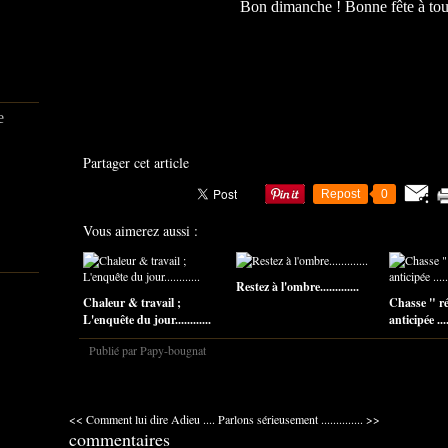
Bon dimanche ! Bonne fête à to
e
Partager cet article
Repost
0
Vous aimerez aussi :
Restez à l'ombre.............
Chaleur & travail ;
Chasse " r
L'enquête du jour............
anticipée .....
Publié par Papy-bougnat
<< Comment lui dire Adieu ....
Parlons sérieusement .............. >>
commentaires