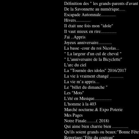
Définition des " les grands-parents d'avant
De la Savonnette au numérique.....
Escapade Automnale............
Hivers............
Il était une fois mon "idole"
Il vaut mieux en rire.............
J'ai ..Appris
Joyeux anniversaire...........
La basse -cour du roi Nicolas...
" La largeur d'un cul de cheval "
" L'anniversaire de la Bicyclette"
L'arc du ciel
La "Tournée des idoles" 2016/2017
La vie à vraiment changé ...........
La vie m’a appris…
Le "billet du dimanche "
Les "Mots"
L'été en Musique..............
L'homme à la 403
Marché nocturne.& Expo Poterie
Mes Pages
Notre Finale........( 2018)
Qui aime bien charrie bien .............
Qu'ils soient grands ou beaux:"Bonne Fête
Reportage:"Fête du couteau"