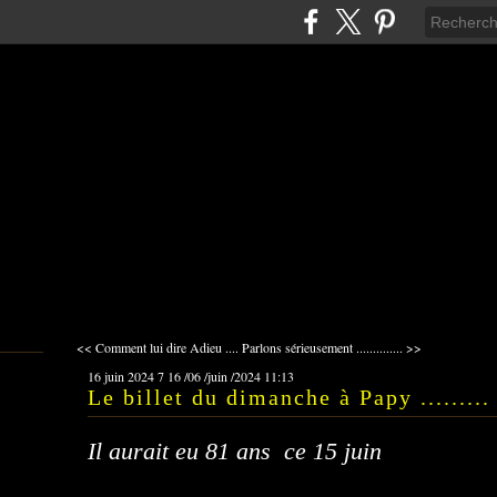
<< Comment lui dire Adieu ....
Parlons sérieusement .............. >>
16 juin 2024
7
16
/
06
/
juin
/
2024
11:13
Le billet du dimanche à Papy .........
Il aurait eu 81 ans ce 15 juin