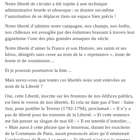
Notre liberté de circuler a été sujette à une technique
administrative lourde et ubuesque : se donner soi-même
l’autorisation de se déplacer dans un espace bien précis !
Notre liberté d’admirer notre campagne, nos champs, nos forêts,
nos châteaux est aveuglée par des éoliennes brassant à travers leur
gigantisme l’une des plus grandes arnaques du siècle.
Notre liberté d’aimer la France et son Histoire, ses saints et ses
héros, dénigrés sans cesse au nom de la « repentance », toute de
honte et de soumission…
Et je pourrais poursuivre la liste…
Mais savez-vous que toutes ces libertés nous sont enlevées au
nom de la Liberté ?
Oui, cette Liberté, inscrite sur les frontons de nos édifices publics,
est bien le verrou de nos libertés. Et cela ne date pas d’hier : Saint-
Just, pour justifier la Terreur (1792-1794), proclamait : « Il n’y a
pas de liberté pour les ennemis de la Liberté. » Et cette sentence
me fait penser au slogan de mai 68 : « Il est interdit d’interdire…
» Mais aussi à cette phrase que le bourreau, durant les exactions
de la Commune de Paris, aurait prononcée alors qu’il emmenait
l’archevêque de Paris à sa mort : « Ta liberté n’est pas la mienne.