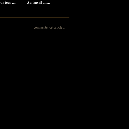
r tous ....
Au travail ........
commenter cet article
…