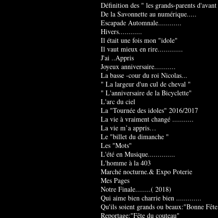
Définition des " les grands-parents d'avant
De la Savonnette au numérique.....
Escapade Automnale............
Hivers............
Il était une fois mon "idole"
Il vaut mieux en rire.............
J'ai ..Appris
Joyeux anniversaire...........
La basse -cour du roi Nicolas...
" La largeur d'un cul de cheval "
" L'anniversaire de la Bicyclette"
L'arc du ciel
La "Tournée des idoles" 2016/2017
La vie à vraiment changé ...........
La vie m’a appris…
Le "billet du dimanche "
Les "Mots"
L'été en Musique..............
L'homme à la 403
Marché nocturne.& Expo Poterie
Mes Pages
Notre Finale........( 2018)
Qui aime bien charrie bien .............
Qu'ils soient grands ou beaux:"Bonne Fête
Reportage:"Fête du couteau"