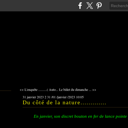
<< L'enquête ..........( Auto...
Le billet du dimanche ... >>
31 janvier 2023
2
31
/
01
/
janvier
/
2023
10:05
Du côté de la nature.............
En janvier, son discret bouton en fer de lance point