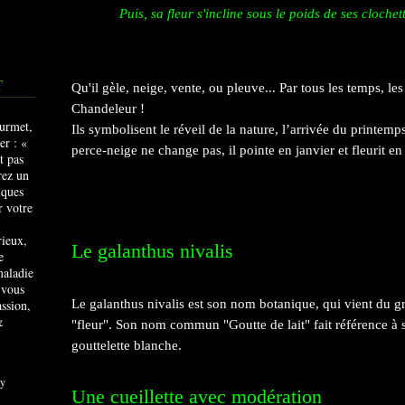
Puis, sa fleur s'incline sous le poids de ses clochet
T
Qu'il gèle, neige, vente, ou pleuve... Par tous les temps, les
Chandeleur !
Ils symbolisent le réveil de la nature, l’arrivée du printem
perce-neige ne change pas, il pointe en janvier et fleurit en 
rieux,
Le galanthus nivalis
e
maladie
 vous
ssion,
Le
galanthus
nivalis est son nom botanique, qui vient du gr
&
"fleur". Son nom commun "Goutte de lait" fait référence à s
gouttelette blanche.
y
Une cueillette avec modération