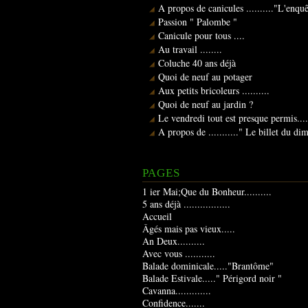
A propos de canicules .........."L'enqu
Passion " Palombe "
Canicule pour tous ....
Au travail ........
Coluche 40 ans déjà
Quoi de neuf au potager
Aux petits bricoleurs ..........
Quoi de neuf au jardin ?
Le vendredi tout est presque permis....
A propos de ..........." Le billet du d
PAGES
1 ier Mai;Que du Bonheur..........
5 ans déjà .................
Accueil
Âgés mais pas vieux.....
An Deux..........
Avec vous ...........
Balade dominicale....."Brantôme"
Balade Estivale....." Périgord noir "
Cavanna.............
Confidence.......