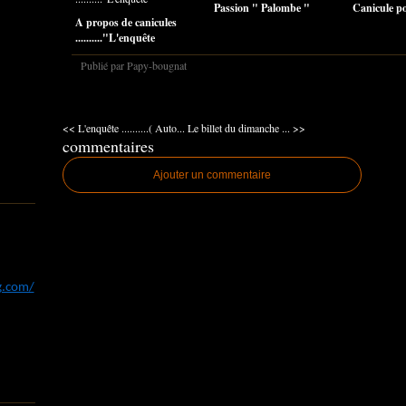
Passion " Palombe "
Canicule pou
A propos de canicules
.........."L'enquête
Publié par Papy-bougnat
<< L'enquête ..........( Auto...
Le billet du dimanche ... >>
commentaires
Ajouter un commentaire
og.com/