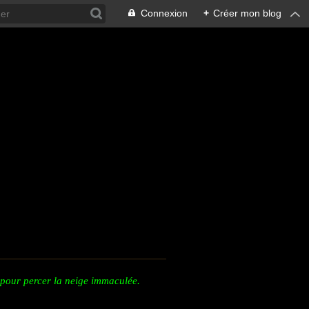
Connexion
+
Créer mon blog
e pour percer la neige immaculée.