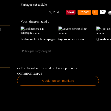
Partager cet article
Repost
0
Vous aimerez aussi :
e
Le dimanche à la campagne
Soyons sérieux 5 mn ............
Quoi de ne
..........
............
Publié par Papy-bougnat
<< Du côté nature...
Le vendredi tout est permis >>
commentaires
Ajouter un commentaire