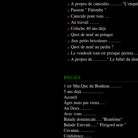
A propos de canicules .........."L'enqu
Passion " Palombe "
Canicule pour tous ....
Au travail ........
Coluche 40 ans déjà
Quoi de neuf au potager
Aux petits bricoleurs ..........
Quoi de neuf au jardin ?
Le vendredi tout est presque permis....
A propos de ..........." Le billet du d
PAGES
1 ier Mai;Que du Bonheur..........
5 ans déjà .................
Accueil
Âgés mais pas vieux.....
An Deux..........
Avec vous ...........
Balade dominicale....."Brantôme"
Balade Estivale....." Périgord noir "
Cavanna.............
Confidence.......