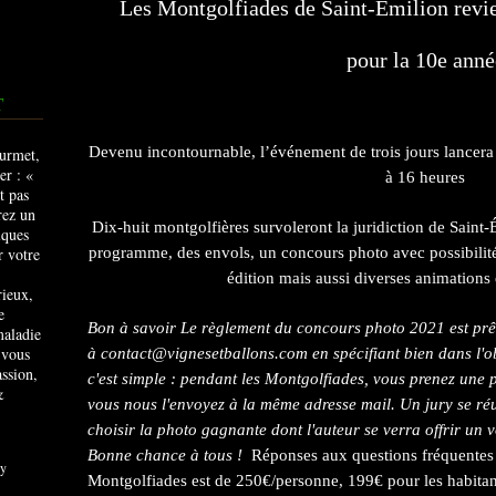
Les Montgolfiades de Saint-Émilion revie
pour la 10e anné
T
Devenu incontournable, l’événement de trois jours lancera
à 16 heures
Dix-huit montgolfières survoleront la juridiction de Saint
programme, des envols, un concours photo avec possibilité
édition mais aussi diverses animations 
rieux,
e
Bon à savoir Le règlement du concours photo 2021 est prê
maladie
 vous
à contact@vignesetballons.com en spécifiant bien dans l'o
ssion,
c'est simple : pendant les Montgolfiades, vous prenez une p
&
vous nous l'envoyez à la même adresse mail. Un jury se r
choisir la photo gagnante dont l'auteur se verra offrir un 
Bonne chance à tous !
Réponses aux questions fréquentes :
y
Montgolfiades est de 250€/personne, 199€ pour les habitan