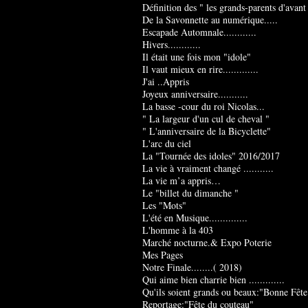
Définition des " les grands-parents d'avant
De la Savonnette au numérique.....
Escapade Automnale............
Hivers............
Il était une fois mon "idole"
Il vaut mieux en rire.............
J'ai ..Appris
Joyeux anniversaire...........
La basse -cour du roi Nicolas...
" La largeur d'un cul de cheval "
" L'anniversaire de la Bicyclette"
L'arc du ciel
La "Tournée des idoles" 2016/2017
La vie à vraiment changé ...........
La vie m’a appris…
Le "billet du dimanche "
Les "Mots"
L'été en Musique..............
L'homme à la 403
Marché nocturne.& Expo Poterie
Mes Pages
Notre Finale........( 2018)
Qui aime bien charrie bien .............
Qu'ils soient grands ou beaux:"Bonne Fête
Reportage:"Fête du couteau"