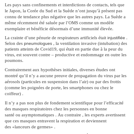
Les pays sans confinements et interdictions de contacts, tels que
le Japon, la Corée du Sud et la Suède n’ont jusqu’à présent pas
connu de tendance plus négative que les autres pays. La Suède a
même récemment été saluée par l’OMS comme un modèle
exemplaire et bénéficie désormais d’une immunité élevée.
La crainte d’une pénurie de respirateurs artificiels était
injustifiée
.
Selon des
pneumologues
, la ventilation invasive (intubation) des
patients atteints de Covid19, qui était en partie
due
à la peur du
virus, est souvent contre – productive et endommage en outre les
poumons.
Contrairement aux hypothèses initiales, diverses études ont
montré qu’il n’y a aucune preuve de propagation du virus par les
aérosols (particules en suspension dans l’air) ou par des frottis
(comme les poignées de porte, les smartphones ou chez le
coiffeur) .
Il n’y a pas non plus de fondement scientifique pour l’efficacité
des masques respiratoires chez les personnes en bonne
santé ou asymptomatiques . Au contraire , les experts avertissent
que ces masques entravent la respiration et deviennent
des «lanceurs de germes» .