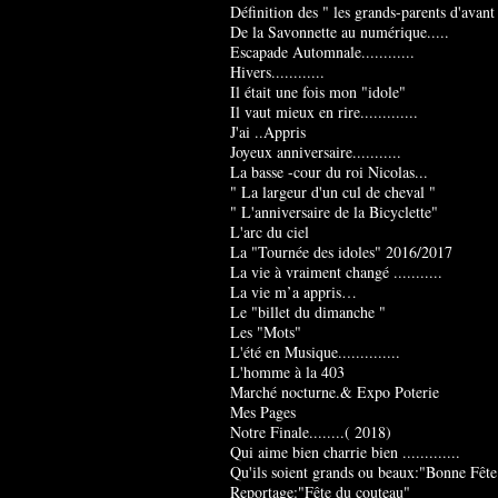
Définition des " les grands-parents d'avant
De la Savonnette au numérique.....
Escapade Automnale............
Hivers............
Il était une fois mon "idole"
Il vaut mieux en rire.............
J'ai ..Appris
Joyeux anniversaire...........
La basse -cour du roi Nicolas...
" La largeur d'un cul de cheval "
" L'anniversaire de la Bicyclette"
L'arc du ciel
La "Tournée des idoles" 2016/2017
La vie à vraiment changé ...........
La vie m’a appris…
Le "billet du dimanche "
Les "Mots"
L'été en Musique..............
L'homme à la 403
Marché nocturne.& Expo Poterie
Mes Pages
Notre Finale........( 2018)
Qui aime bien charrie bien .............
Qu'ils soient grands ou beaux:"Bonne Fête
Reportage:"Fête du couteau"