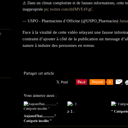
⚠️ Dans un climat complotiste et de fausses informations, cette t
inappropriée
pic.twitter.com/dzIMVE4VgC
— USPO - Pharmaciens d’Officine (@USPO_Pharmacies)
Janu
Face à la viralité de cette vidéo relayant une fausse inform
e
contraint d’ajouter à côté de la publication un message d’
nature à induire des personnes en erreur.
Partager cet article
Repost
0
Vous aimerez aussi :
j- 2 .
" Catégorie 
Aujourd'hui.............."
Catégorie insolite "