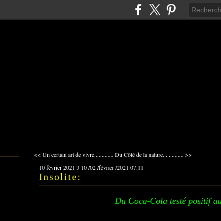
<< Un certain art de vivre.............
Du Côté de la nature.............. >>
10 février 2021
3
10
/
02
/
février
/
2021
07:11
Insolite:
Du Coca-Cola testé positif a