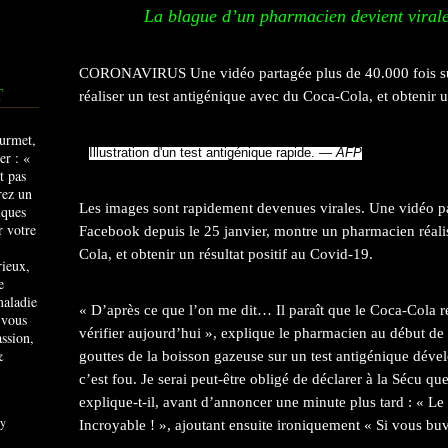
La blague d’un pharmacien devient virale
CORONAVIRUS Une vidéo partagée plus de 40.000 fois s
T
réaliser un test antigénique avec du Coca-Cola, et obtenir u
Illustration d'un test antigénique rapide. —
AFP
Les images sont rapidement devenues virales. Une vidéo pa
Facebook depuis le 25 janvier, montre un pharmacien réali
Cola, et obtenir un résultat positif au Covid-19.
rieux,
e
maladie
« D’après ce que l’on me dit… Il paraît que le Coca-Cola ren
 vous
vérifier aujourd’hui », explique le pharmacien au début de
ssion,
&
gouttes de la boisson gazeuse sur un test antigénique dével
c’est fou. Je serai peut-être obligé de déclarer à la Sécu q
explique-t-il, avant d’annoncer une minute plus tard : « Le
y
Incroyable ! », ajoutant ensuite ironiquement « Si vous bu