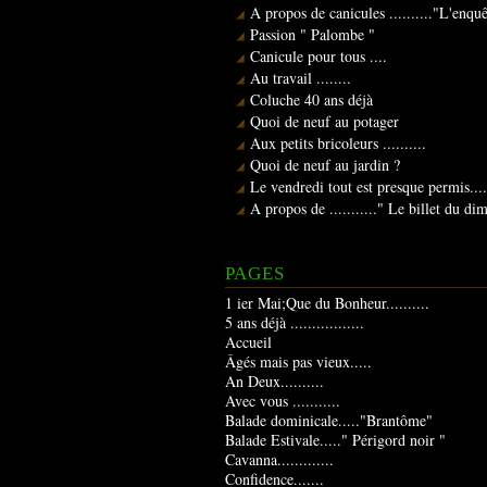
A propos de canicules .........."L'enqu
Passion " Palombe "
Canicule pour tous ....
Au travail ........
Coluche 40 ans déjà
Quoi de neuf au potager
Aux petits bricoleurs ..........
Quoi de neuf au jardin ?
Le vendredi tout est presque permis....
A propos de ..........." Le billet du d
PAGES
1 ier Mai;Que du Bonheur..........
5 ans déjà .................
Accueil
Âgés mais pas vieux.....
An Deux..........
Avec vous ...........
Balade dominicale....."Brantôme"
Balade Estivale....." Périgord noir "
Cavanna.............
Confidence.......