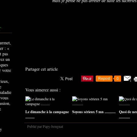
mais je pense ne pas arrêter de suite les sucrerie
T
Partager cet article
Repost
0
rieux,
e
Vous aimerez aussi :
maladie
 vous
ssion,
&
Le dimanche à la campagne
Soyons sérieux 5 mn ............
Quoi de ne
..........
............
Publié par Papy-bougnat
y