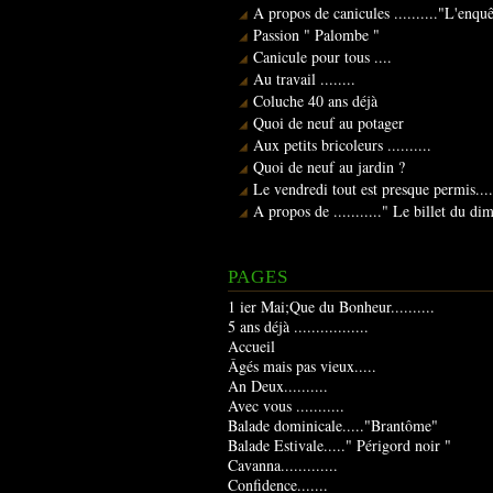
A propos de canicules .........."L'enqu
Passion " Palombe "
Canicule pour tous ....
Au travail ........
Coluche 40 ans déjà
Quoi de neuf au potager
Aux petits bricoleurs ..........
Quoi de neuf au jardin ?
Le vendredi tout est presque permis....
A propos de ..........." Le billet du d
PAGES
1 ier Mai;Que du Bonheur..........
5 ans déjà .................
Accueil
Âgés mais pas vieux.....
An Deux..........
Avec vous ...........
Balade dominicale....."Brantôme"
Balade Estivale....." Périgord noir "
Cavanna.............
Confidence.......