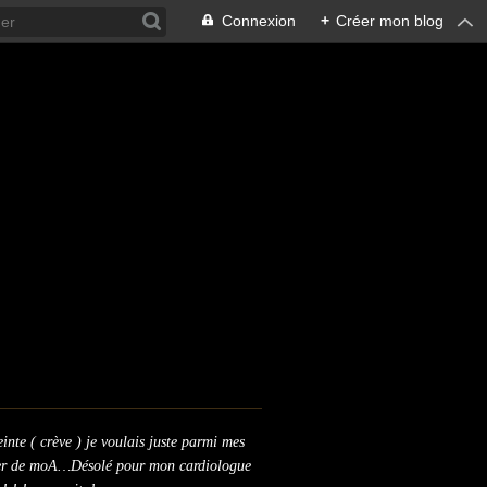
Connexion
+
Créer mon blog
inte ( crève ) je voulais juste parmi mes
arler de moA…Désolé pour mon cardiologue