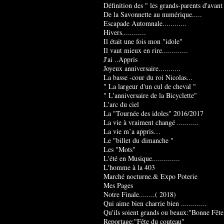
Définition des " les grands-parents d'avant
De la Savonnette au numérique.....
Escapade Automnale............
Hivers............
Il était une fois mon "idole"
Il vaut mieux en rire.............
J'ai ..Appris
Joyeux anniversaire...........
La basse -cour du roi Nicolas...
" La largeur d'un cul de cheval "
" L'anniversaire de la Bicyclette"
L'arc du ciel
La "Tournée des idoles" 2016/2017
La vie à vraiment changé ...........
La vie m’a appris…
Le "billet du dimanche "
Les "Mots"
L'été en Musique..............
L'homme à la 403
Marché nocturne.& Expo Poterie
Mes Pages
Notre Finale........( 2018)
Qui aime bien charrie bien .............
Qu'ils soient grands ou beaux:"Bonne Fête
Reportage:"Fête du couteau"