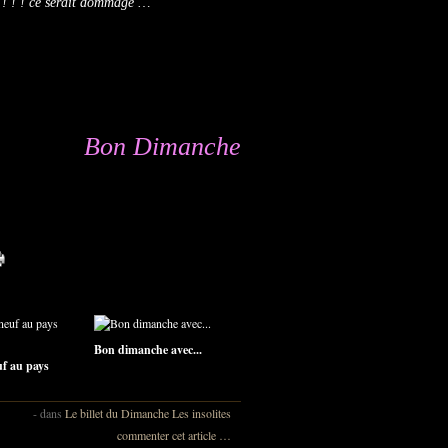
s ! ! ! ce serait dommage
…
Bon Dimanche
Bon dimanche avec...
uf au pays
-
dans
Le billet du Dimanche
Les insolites
commenter cet article
…