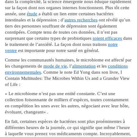
dans la complexité, la science émergente nous éduque rapidement
sur la façon dont nos organes internes fonctionnent. Plus tôt cette
année, une
étude
a établi un lien entre certaines bactéries
intestinales et la dépression ; d’
autres recherches
ont révélé qu’un
tiers des personnes souffrant de dépression sont également
constipées. Compte tenu de toutes ces données, il n’est pas
surprenant que certains types de probiotiques
soient efficaces
dans
le traitement de l’anxiété. La façon dont nous traitons
notre
ventre
est importante pour notre santé en général.
Comme les communautés humaines, le microbiome est affecté par
les changements de
mode de vie
, l’
alimentation
et les
conditions
environnementales
. Comme le note Ed Yong dans son livre, I
Contain Multitudes: The Microbes Within Us and a Grander View
of Life :
« Le microbiome n’est pas une entité constante. C’est une
collection foisonnante de milliers d’espèces, toutes constamment
en compétition les unes avec les autres, négociant avec leur hôte,
évoluant, changeant« .
En fait, certaines espèces de bactéries sont plus proéminentes à
différentes heures de la journée, ce qui signifie que même l’heure
à laquelle vous prenez vos médicaments compte. Incroyablement,