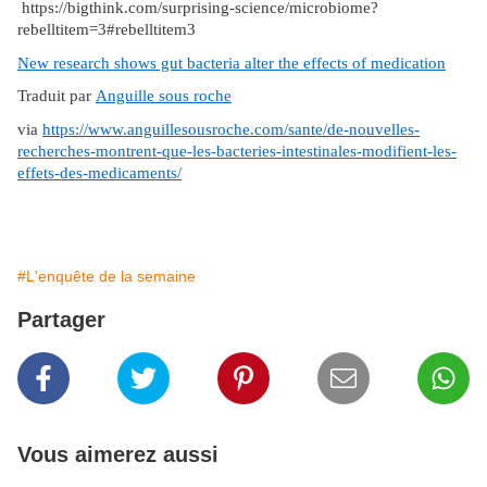
https://bigthink.com/surprising-science/microbiome
?
rebelltitem=3#rebelltitem3
New research shows gut bacteria alter the effects of medication
Traduit par
Anguille sous roche
via
https://www.anguillesousroche.com/sante/de-nouvelles-
recherches-montrent-que-les-bacteries-intestinales-modifient-les-
effets-des-medicaments/
#L'enquête de la semaine
Partager
Vous aimerez aussi