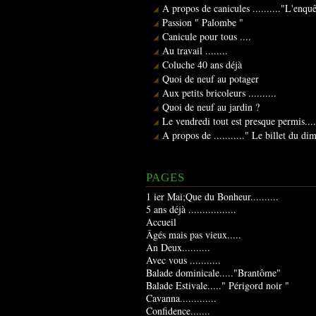
A propos de canicules .........."L'enqu
Passion " Palombe "
Canicule pour tous ....
Au travail ........
Coluche 40 ans déjà
Quoi de neuf au potager
Aux petits bricoleurs ..........
Quoi de neuf au jardin ?
Le vendredi tout est presque permis....
A propos de ..........." Le billet du d
PAGES
1 ier Mai;Que du Bonheur..........
5 ans déjà .................
Accueil
Âgés mais pas vieux.....
An Deux..........
Avec vous ...........
Balade dominicale....."Brantôme"
Balade Estivale....." Périgord noir "
Cavanna.............
Confidence.......