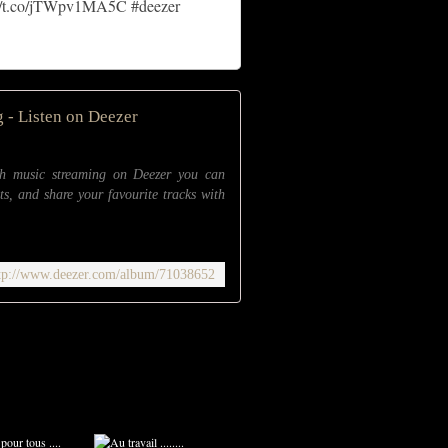
://t.co/jTWpv1MA5C
#deezer
 - Listen on Deezer
th music streaming on Deezer you can
ts, and share your favourite tracks with
tp://www.deezer.com/album/71038652