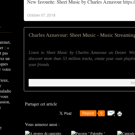
New favourite: Sheet Music by Charles Aznavour
https
October 07, 2018
T
Charles Aznavour: Sheet Music - Music Streaming
Listen to Sheet Music by Charles Aznavour on Deezer. Wi
discover more than 53 million tracks, create your own playlis
your friends.
rieux,
ht
e
maladie
 vous
ssion,
Partager cet article
&
Repost
0
Vous aimerez aussi :
y