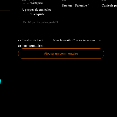
Passion " Palombe "
Canicule pou
A propos de canicules
.........."L'enquête
Publié par Papy-bougnat-33
<< La rétro du lundi............
New favourite: Charles Aznavour... >>
commentaires
Ajouter un commentaire
I