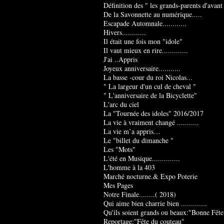
Définition des " les grands-parents d'avant
De la Savonnette au numérique.....
Escapade Automnale............
Hivers............
Il était une fois mon "idole"
Il vaut mieux en rire.............
J'ai ..Appris
Joyeux anniversaire...........
La basse -cour du roi Nicolas...
" La largeur d'un cul de cheval "
" L'anniversaire de la Bicyclette"
L'arc du ciel
La "Tournée des idoles" 2016/2017
La vie à vraiment changé ...........
La vie m’a appris…
Le "billet du dimanche "
Les "Mots"
L'été en Musique..............
L'homme à la 403
Marché nocturne.& Expo Poterie
Mes Pages
Notre Finale........( 2018)
Qui aime bien charrie bien .............
Qu'ils soient grands ou beaux:"Bonne Fête
Reportage:"Fête du couteau"