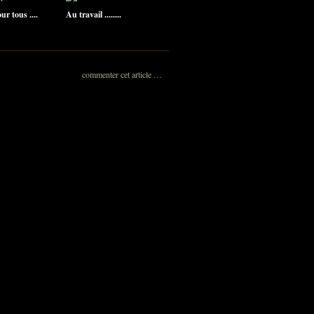
r tous ....
Au travail ........
commenter cet article
…