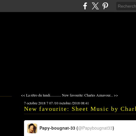
<< La rétro du lundi............
New favourite: Charles Aznavour... >>
7 octobre 2018
7
07
/
10
/
octobre
/
2018
08:41
New favourite: Sheet Music by Charl
Papy-bougnat-33 (
@Papybougnat33
)