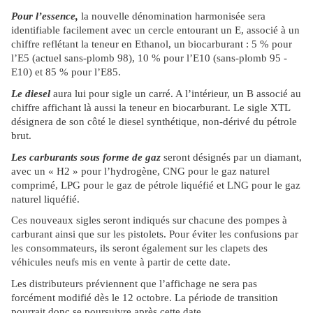
Pour l’essence,
la nouvelle dénomination harmonisée sera
identifiable facilement avec un cercle entourant un E, associé à un
chiffre reflétant la teneur en Ethanol, un biocarburant : 5 % pour
l’E5 (actuel sans-plomb 98), 10 % pour l’E10 (sans-plomb 95 -
E10) et 85 % pour l’E85.
Le diesel
aura lui pour sigle un carré. A l’intérieur, un B associé au
chiffre affichant là aussi la teneur en biocarburant. Le sigle XTL
désignera de son côté le diesel synthétique, non-dérivé du pétrole
brut.
Les carburants sous forme de gaz
seront désignés par un diamant,
avec un « H2 » pour l’hydrogène, CNG pour le gaz naturel
comprimé, LPG pour le gaz de pétrole liquéfié et LNG pour le gaz
naturel liquéfié.
Ces nouveaux sigles seront indiqués sur chacune des pompes à
carburant ainsi que sur les pistolets. Pour éviter les confusions par
les consommateurs, ils seront également sur les clapets des
véhicules neufs mis en vente à partir de cette date.
Les distributeurs préviennent que l’affichage ne sera pas
forcément modifié dès le 12 octobre. La période de transition
pourrait donc se poursuivre après cette date.