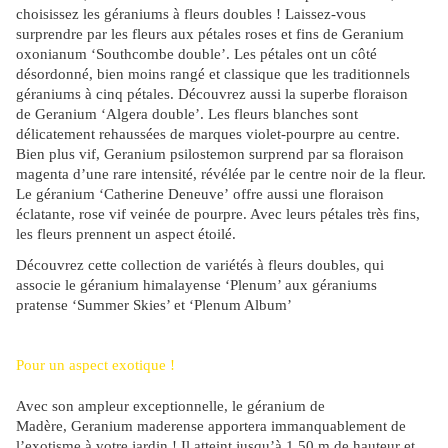
choisissez les géraniums à fleurs doubles ! Laissez-vous
surprendre par les fleurs aux pétales roses et fins de Geranium
oxonianum ‘Southcombe double’. Les pétales ont un côté
désordonné, bien moins rangé et classique que les traditionnels
géraniums à cinq pétales. Découvrez aussi la superbe floraison
de Geranium ‘Algera double’. Les fleurs blanches sont
délicatement rehaussées de marques violet-pourpre au centre.
Bien plus vif, Geranium psilostemon surprend par sa floraison
magenta d’une rare intensité, révélée par le centre noir de la fleur.
Le géranium ‘Catherine Deneuve’ offre aussi une floraison
éclatante, rose vif veinée de pourpre. Avec leurs pétales très fins,
les fleurs prennent un aspect étoilé.
Découvrez cette collection de variétés à fleurs doubles, qui
associe le géranium himalayense ‘Plenum’ aux géraniums
pratense ‘Summer Skies’ et ‘Plenum Album’
Pour un aspect exotique !
Avec son ampleur exceptionnelle, le géranium de
Madère, Geranium maderense apportera immanquablement de
l’exotisme à votre jardin ! Il atteint jusqu’à 1,50 m de hauteur et