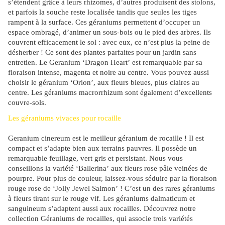
s’étendent grâce à leurs rhizomes, d’autres produisent des stolons,
et parfois la souche reste localisée tandis que seules les tiges
rampent à la surface. Ces géraniums permettent d’occuper un
espace ombragé, d’animer un sous-bois ou le pied des arbres. Ils
couvrent efficacement le sol : avec eux, ce n’est plus la peine de
désherber ! Ce sont des plantes parfaites pour un jardin sans
entretien. Le Geranium ‘Dragon Heart’ est remarquable par sa
floraison intense, magenta et noire au centre. Vous pouvez aussi
choisir le géranium ‘Orion’, aux fleurs bleues, plus claires au
centre. Les géraniums macrorrhizum sont également d’excellents
couvre-sols.
Les géraniums vivaces pour rocaille
Geranium cinereum est le meilleur géranium de rocaille ! Il est
compact et s’adapte bien aux terrains pauvres. Il possède un
remarquable feuillage, vert gris et persistant. Nous vous
conseillons la variété ‘Ballerina’ aux fleurs rose pâle veinées de
pourpre. Pour plus de couleur, laissez-vous séduire par la floraison
rouge rose de ‘Jolly Jewel Salmon’ ! C’est un des rares géraniums
à fleurs tirant sur le rouge vif. Les géraniums dalmaticum et
sanguineum s’adaptent aussi aux rocailles. Découvrez notre
collection Géraniums de rocailles, qui associe trois variétés