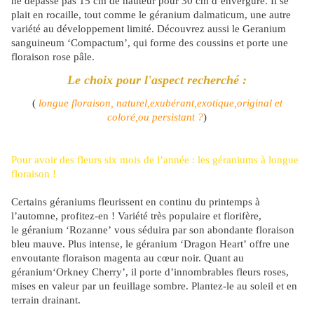
ne dépasse pas 15 cm de hauteur pour 30 cm d’envergure. Il se
plait en rocaille, tout comme le géranium dalmaticum, une autre
variété au développement limité. Découvrez aussi le Geranium
sanguineum ‘Compactum’, qui forme des coussins et porte une
floraison rose pâle.
Le choix pour l'aspect recherché :
(
longue floraison, naturel,exubérant,exotique,original et
coloré,ou persistant ?
)
Pour avoir des fleurs six mois de l’année : les géraniums à longue
floraison !
Certains géraniums fleurissent en continu du printemps à
l’automne, profitez-en ! Variété très populaire et florifère,
le géranium ‘Rozanne’ vous séduira par son abondante floraison
bleu mauve. Plus intense, le géranium ‘Dragon Heart’ offre une
envoutante floraison magenta au cœur noir. Quant au
géranium‘Orkney Cherry’, il porte d’innombrables fleurs roses,
mises en valeur par un feuillage sombre. Plantez-le au soleil et en
terrain drainant.