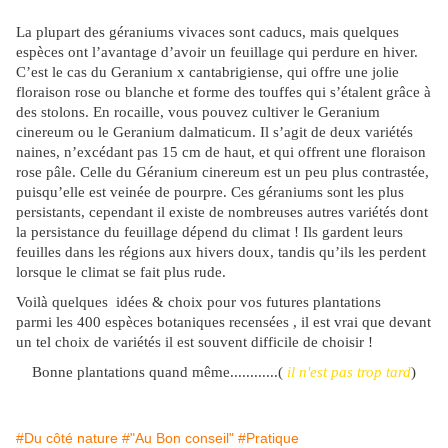
La plupart des géraniums vivaces sont caducs, mais quelques
espèces ont l’avantage d’avoir un feuillage qui perdure en hiver.
C’est le cas du Geranium x cantabrigiense, qui offre une jolie
floraison rose ou blanche et forme des touffes qui s’étalent grâce à
des stolons. En rocaille, vous pouvez cultiver le Geranium
cinereum ou le Geranium dalmaticum. Il s’agit de deux variétés
naines, n’excédant pas 15 cm de haut, et qui offrent une floraison
rose pâle. Celle du Géranium cinereum est un peu plus contrastée,
puisqu’elle est veinée de pourpre. Ces géraniums sont les plus
persistants, cependant il existe de nombreuses autres variétés dont
la persistance du feuillage dépend du climat ! Ils gardent leurs
feuilles dans les régions aux hivers doux, tandis qu’ils les perdent
lorsque le climat se fait plus rude.
Voilà quelques idées & choix pour vos futures plantations
parmi
les 400 espèces botaniques
recensées , il est vrai que devant
un tel choix de variétés il est souvent difficile de choisir !
Bonne plantations quand même............(
il n'est pas trop tard
)
#Du côté nature
#"Au Bon conseil"
#Pratique