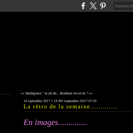
<< Intelligence " la clé du...
Bonheur où est-tu ? >>
18 septembre 2017
1
18
/
09
/
septembre
/
2017
07:29
La rétro de la semaine.............
En images..............