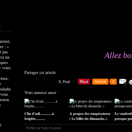
T
Allez bon
Partager cet article
rieux,
Repost
0
e
maladie
Vous aimerez aussi :
 vous
ssion,
&
Clin d'oeil..............à
A propos des températures
Le vendredi
brigitte...........
( Le billet du dimanche..)
presque perm
y
Publié par Papy-bougnat