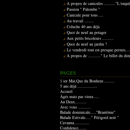
A propos de canicules .........."L'enqu
Passion " Palombe "
Canicule pour tous ....
Au travail ........
Coluche 40 ans déjà
Quoi de neuf au potager
Aux petits bricoleurs ..........
Quoi de neuf au jardin ?
Le vendredi tout est presque permis....
A propos de ..........." Le billet du d
PAGES
1 ier Mai;Que du Bonheur..........
5 ans déjà .................
Accueil
Âgés mais pas vieux.....
An Deux..........
Avec vous ...........
Balade dominicale....."Brantôme"
Balade Estivale....." Périgord noir "
Cavanna.............
Confidence.......