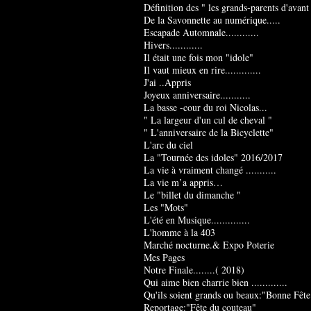
Définition des " les grands-parents d'avant
De la Savonnette au numérique.....
Escapade Automnale............
Hivers............
Il était une fois mon "idole"
Il vaut mieux en rire.............
J'ai ..Appris
Joyeux anniversaire...........
La basse -cour du roi Nicolas...
" La largeur d'un cul de cheval "
" L'anniversaire de la Bicyclette"
L'arc du ciel
La "Tournée des idoles" 2016/2017
La vie à vraiment changé ...........
La vie m’a appris…
Le "billet du dimanche "
Les "Mots"
L'été en Musique..............
L'homme à la 403
Marché nocturne.& Expo Poterie
Mes Pages
Notre Finale........( 2018)
Qui aime bien charrie bien .............
Qu'ils soient grands ou beaux:"Bonne Fête
Reportage:"Fête du couteau"