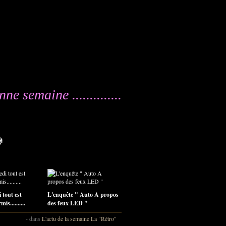
ne semaine ..............
 tout est
L'enquête " Auto A propos
is..........
des feux LED "
-
dans
L'actu de la semaine
La "Rétro"