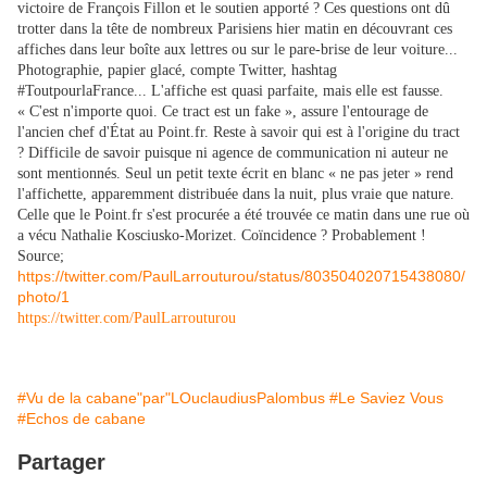
victoire de François Fillon et le soutien apporté ? Ces questions ont dû
trotter dans la tête de nombreux Parisiens hier matin en découvrant ces
affiches dans leur boîte aux lettres ou sur le pare-brise de leur voiture...
Photographie, papier glacé, compte Twitter, hashtag
#ToutpourlaFrance... L'affiche est quasi parfaite, mais elle est fausse.
« C'est n'importe quoi. Ce tract est un fake », assure l'entourage de
l'ancien chef d'État au Point.fr. Reste à savoir qui est à l'origine du tract
? Difficile de savoir puisque ni agence de communication ni auteur ne
sont mentionnés. Seul un petit texte écrit en blanc « ne pas jeter » rend
l'affichette, apparemment distribuée dans la nuit, plus vraie que nature.
Celle que le Point.fr s'est procurée a été trouvée ce matin dans une rue où
a vécu Nathalie Kosciusko-Morizet. Coïncidence ? Probablement !
Source;
https://twitter.com/PaulLarrouturou/status/803504020715438080/
photo/1
https://twitter.com/PaulLarrouturou
#Vu de la cabane"par"LOuclaudiusPalombus
#Le Saviez Vous
#Echos de cabane
Partager