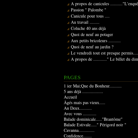
A propos de canicules .........."L'enqu
Passion " Palombe "
Canicule pour tous ....
Au travail ........
Coluche 40 ans déjà
Quoi de neuf au potager
Aux petits bricoleurs ..........
Quoi de neuf au jardin ?
Le vendredi tout est presque permis....
A propos de ..........." Le billet du d
PAGES
1 ier Mai;Que du Bonheur..........
5 ans déjà .................
Accueil
Âgés mais pas vieux.....
An Deux..........
Avec vous ...........
Balade dominicale....."Brantôme"
Balade Estivale....." Périgord noir "
Cavanna.............
Confidence.......