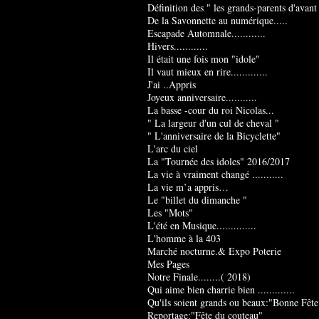
Définition des " les grands-parents d'avant
De la Savonnette au numérique.....
Escapade Automnale............
Hivers............
Il était une fois mon "idole"
Il vaut mieux en rire.............
J'ai ..Appris
Joyeux anniversaire...........
La basse -cour du roi Nicolas...
" La largeur d'un cul de cheval "
" L'anniversaire de la Bicyclette"
L'arc du ciel
La "Tournée des idoles" 2016/2017
La vie à vraiment changé ...........
La vie m’a appris…
Le "billet du dimanche "
Les "Mots"
L'été en Musique..............
L'homme à la 403
Marché nocturne.& Expo Poterie
Mes Pages
Notre Finale........( 2018)
Qui aime bien charrie bien .............
Qu'ils soient grands ou beaux:"Bonne Fête
Reportage:"Fête du couteau"