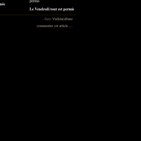
née
Le Vendredi tout est permis
-
dans
Vudelacabane
commenter cet article
…