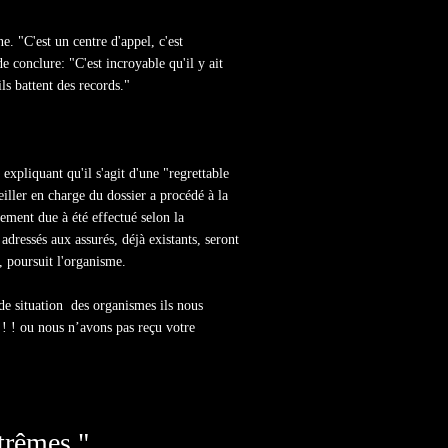
e. "C'est un centre d'appel, c'est
e conclure: "C'est incroyable qu'il y ait
 ils battent des records."
xpliquant qu'il s'agit d'une "regrettable
seiller en charge du dossier a procédé à la
ement due à été effectué selon la
 adressés aux assurés, déjà existants, seront
", poursuit l'organisme.
 de situation des organismes ils nous
! ! ou nous n’avons pas reçu votre
êmes "