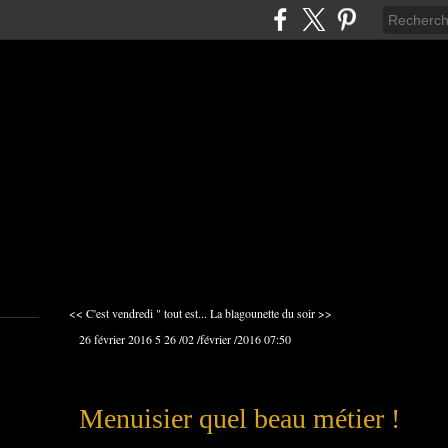
<< C'est vendredi " tout est...
La blagounette du soir >>
26 février 2016
5
26
/
02
/
février
/
2016
07:50
Menuisier quel beau métier !