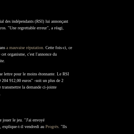
cial des indépendants (RSI) lui annonçant
ros. "Une regrettable erreur", a réagi,
sans
a mauvaise réputation
. Cette fois-ci, ce
e cet organisme, c'est l'annonce du
ite.
une lettre pour le moins étonnante. Le RSI
 204 912,00 euros" -soit un plus de 2
e transmettre la demande ci-jointe
e.
 jouer le jeu. "J'ai envoyé
, explique-t-il vendredi au
Progrès
. "Ils