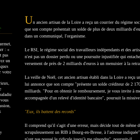
U
n ancien artisan de la Loire a reçu un courrier du régime so
T
que son compte présentait un solde de plus de deux milliards d'eu
dans un communiqué, l'organisme.
Le RSI, le régime social des travailleurs indépendants et des arti
n'est pas un dossier perdu ou une poursuite injustifiée qui entach
versement de près de 2 milliards d'euros à un menuisier à la retra
La veille de Noël, cet ancien artisan établi dans la Loire a reçu 
rieux,
lui annonce que son compte "présente un solde créditeur de 2 170
e
milliards. "Pour en obtenir le remboursement, je vous invite à m
maladie
accompagnée d'un relevé d'identité bancaire", poursuit la missiv
 vous
ssion,
&
"Eux, ils battent des records"
Il comprend qu'il s'agit d'une erreur, mais décide tout de même de
y
scrupuleusement un RIB à Bourg-en-Bresse, à l'adresse indiquée"
n'ont pas poussé le ridicule jusqu'à me répondre", poursuit-il.