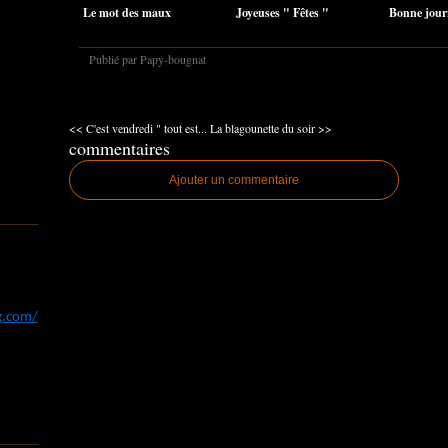
Le mot des maux
Joyeuses " Fêtes "
Bonne jour
Publié par Papy-bougnat
<< C'est vendredi " tout est...
La blagounette du soir >>
commentaires
Ajouter un commentaire
og.com/