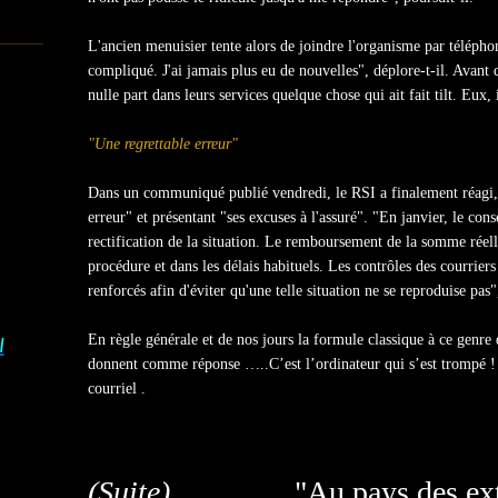
L'ancien menuisier tente alors de joindre l'organisme par téléphon
compliqué. J'ai jamais plus eu de nouvelles", déplore-t-il. Avant d
nulle part dans leurs services quelque chose qui ait fait tilt. Eux,
"Une regrettable erreur"
Dans un communiqué publié vendredi, le RSI a finalement réagi, e
erreur" et présentant "ses excuses à l'assuré". "En janvier, le con
rectification de la situation. Le remboursement de la somme réell
procédure et dans les délais habituels. Les contrôles des courriers
renforcés afin d'éviter qu'une telle situation ne se reproduise pas
En règle générale et de nos jours la formule classique à ce genre
I
donnent comme réponse …..C’est l’ordinateur qui s’est trompé ! 
courriel .
(Suite)
"Au pays des extr