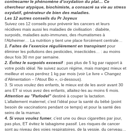
contrecarrer le phénomène d’oxydation du plat… Ce
chercheur atypique, biochimiste, a consacré sa vie au stress
oxydatif, générateur de bien des maladies.
Les 12 autres conseils du Pr Joyeux
Suivez ces 12 conseils pour prévenir les cancers et leurs
récidives mais aussi les maladies de civilisation : diabète,
surpoids, maladies auto-immunes, des rhumatismes à
l’Alzheimer… La nutrition y tient une place forcément centrale…
1. Faites de l’exercice régulièrement en transpirant
pour
éliminer les pollutions des pesticides, insecticides… : au moins
deux fois 30 mn par semaine.
2. Évitez le surpoids excessif
: pas plus de 5 kg par rapport à
votre poids idéal. Ne suivez aucun régime, mais mangez mieux et
meilleur et vous perdrez 1 kg par mois (voir Le livre « Changez
d’Alimentation – l’Atout Bio », ci-dessous).
3. Si vous voulez des enfants, le mieux est de les avoir avant 30
ans ET si vous avez des enfants, allaitez-les au moins 6 mois.
Attention au ”Parlodel”
destiné à couper la lactation.
L’allaitement maternel, c’est l’idéal pour la santé du bébé (point
besoin de vaccinations pendant ce temps) et pour la santé des
seins de la maman.
4. Si vous voulez fumer
, c’est une ou deux cigarettes par jour,
pas plus, ET évitez le tabagisme passif. Les risques de cancer
sont au niveau des voies respiratoires, de la vessie, du cerveau..,