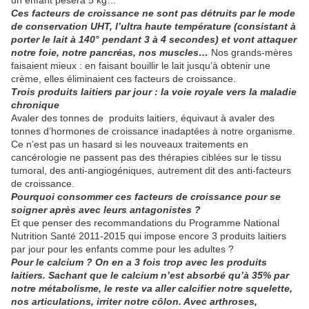
un enfant pèsera 5 kg…
Ces facteurs de croissance ne sont pas détruits par le mode
de conservation UHT, l’ultra haute température (consistant à
porter le lait à 140° pendant 3 à 4 secondes) et vont attaquer
notre foie, notre pancréas, nos muscles…
Nos grands-mères
faisaient mieux : en faisant bouillir le lait jusqu’à obtenir une
crème, elles éliminaient ces facteurs de croissance.
Trois produits laitiers par jour : la voie royale vers la maladie
chronique
Avaler des tonnes de produits laitiers, équivaut à avaler des
tonnes d’hormones de croissance inadaptées à notre organisme.
Ce n’est pas un hasard si les nouveaux traitements en
cancérologie ne passent pas des thérapies ciblées sur le tissu
tumoral, des anti-angiogéniques, autrement dit des anti-facteurs
de croissance.
Pourquoi consommer ces facteurs de croissance pour se
soigner après avec leurs antagonistes ?
Et que penser des recommandations du Programme National
Nutrition Santé 2011-2015 qui impose encore 3 produits laitiers
par jour pour les enfants comme pour les adultes ?
Pour le calcium ? On en a 3 fois trop avec les produits
laitiers. Sachant que le calcium n’est absorbé qu’à 35% par
notre métabolisme, le reste va aller calcifier notre squelette,
nos articulations, irriter notre côlon. Avec arthroses,