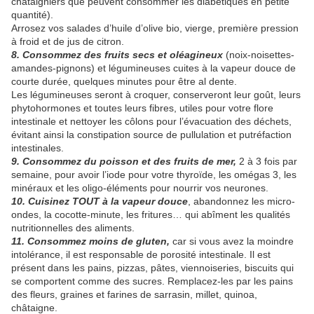
châtaigniers que peuvent consommer les diabétiques en petite
quantité).
Arrosez vos salades d’huile d’olive bio, vierge, première pression
à froid et de jus de citron.
8. Consommez des fruits secs et oléagineux
(noix-noisettes-
amandes-pignons) et légumineuses cuites à la vapeur douce de
courte durée, quelques minutes pour être al dente.
Les légumineuses seront à croquer, conserveront leur goût, leurs
phytohormones et toutes leurs fibres, utiles pour votre flore
intestinale et nettoyer les côlons pour l’évacuation des déchets,
évitant ainsi la constipation source de pullulation et putréfaction
intestinales.
9. Consommez du poisson et des fruits de mer,
2 à 3 fois par
semaine, pour avoir l’iode pour votre thyroïde, les omégas 3, les
minéraux et les oligo-éléments pour nourrir vos neurones.
10. Cuisinez TOUT à la vapeur douce
, abandonnez les micro-
ondes, la cocotte-minute, les fritures… qui abîment les qualités
nutritionnelles des aliments.
11. Consommez moins de gluten,
car si vous avez la moindre
intolérance, il est responsable de porosité intestinale. Il est
présent dans les pains, pizzas, pâtes, viennoiseries, biscuits qui
se comportent comme des sucres. Remplacez-les par les pains
des fleurs, graines et farines de sarrasin, millet, quinoa,
châtaigne.