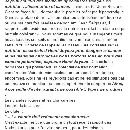
Joyeux est l’un des meilleurs spécialistes français en
nutrition , alimentation et cancer.
Il aime à citer Jean Rostand.
C’est sa façon à lui de traduire le premier précepte hippocratique.
Dans sa préface de « L’alimentation ou la troisième médecine »,
œuvre maintes fois rééditée de son ami Jean Seignalet, il
rappelle cette évidence : « c’est la nutrition qui fait l’unité du corps
humain cohérent ». Nous sommes ce que nous mangeons mais
hélas tous les conseils en nutrition ne vont plus dans le même
sens, d’où l’intérêt de rappeler les bases.
Les conseils sur la
nutrition essentiels d’Henri Joyeux pour éloigner le cancer
et les maladies chroniques
Nous portons tous en nous des
cancers potentiels, explique Henri Joyeux
.
Des cellules
dormantes qui possèdent un potentiel de transformation
cancéreuse. Voire de minuscules tumeurs peut-être, tapies,
endormies. Alors ne les réveillons pas et ne les stimulons pas par
une mauvaise nutrition ou des comportements dangereux.
Ainsi,
il conseille d’éviter autant que possible 3 types de produits
:
Les viandes rouges et les charcuteries,
Les produits laitiers,
Le gluten.
1 – La viande doit redevenir occasionnelle
C’est exactement ce que prône un tout récent rapport des
Nations unies pour l’environnement, pour des raisons