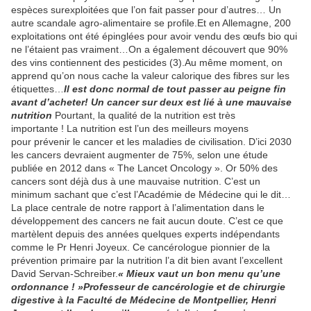
espèces surexploitées que l’on fait passer pour d’autres… Un
autre scandale agro-alimentaire se profile.Et en Allemagne, 200
exploitations ont été épinglées pour avoir vendu des œufs bio qui
ne l’étaient pas vraiment…On a également découvert que 90%
des vins contiennent des pesticides (3).Au même moment, on
apprend qu’on nous cache la valeur calorique des fibres sur les
étiquettes…
Il est donc normal de tout passer au peigne fin
avant d’acheter!
Un cancer sur deux est lié à une mauvaise
nutrition
Pourtant, la qualité de la nutrition est très
importante ! La nutrition est l’un des meilleurs moyens
pour prévenir le cancer et les maladies de civilisation. D’ici 2030
les cancers devraient augmenter de 75%, selon une étude
publiée en 2012 dans « The Lancet Oncology ». Or 50% des
cancers sont déjà dus à une mauvaise nutrition. C’est un
minimum sachant que c’est l’Académie de Médecine qui le dit…
La place centrale de notre rapport à l’alimentation dans le
développement des cancers ne fait aucun doute. C’est ce que
martèlent depuis des années quelques experts indépendants
comme le Pr Henri Joyeux. Ce cancérologue pionnier de la
prévention primaire par la nutrition l’a dit bien avant l’excellent
David Servan-Schreiber.
« Mieux vaut un bon menu qu’une
ordonnance ! »Professeur de cancérologie et de chirurgie
digestive à la Faculté de Médecine de Montpellier, Henri