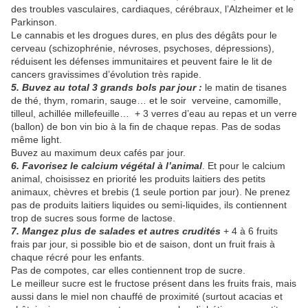
des troubles vasculaires, cardiaques, cérébraux, l’Alzheimer et le
Parkinson.
Le cannabis et les drogues dures, en plus des dégâts pour le
cerveau (schizophrénie, névroses, psychoses, dépressions),
réduisent les défenses immunitaires et peuvent faire le lit de
cancers gravissimes d’évolution très rapide.
5. Buvez au total 3 grands bols par jour :
le matin de tisanes
de thé, thym, romarin, sauge… et le soir verveine, camomille,
tilleul, achillée millefeuille… + 3 verres d’eau au repas et un verre
(ballon) de bon vin bio à la fin de chaque repas. Pas de sodas
même light.
Buvez au maximum deux cafés par jour.
6. Favorisez le calcium végétal à l’animal
. Et pour le calcium
animal, choisissez en priorité les produits laitiers des petits
animaux, chèvres et brebis (1 seule portion par jour). Ne prenez
pas de produits laitiers liquides ou semi-liquides, ils contiennent
trop de sucres sous forme de lactose.
7. Mangez plus de salades et autres crudités
+ 4 à 6 fruits
frais par jour, si possible bio et de saison, dont un fruit frais à
chaque récré pour les enfants.
Pas de compotes, car elles contiennent trop de sucre.
Le meilleur sucre est le fructose présent dans les fruits frais, mais
aussi dans le miel non chauffé de proximité (surtout acacias et