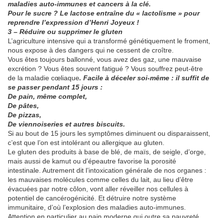
maladies auto-immunes et cancers à la clé.
Pour le sucre ? Le lactose entraîne du « lactolisme » pour
reprendre l’expression d’Henri Joyeux !
3 – Réduire ou supprimer le gluten
L’agriculture intensive qui a transformé génétiquement le froment,
nous expose à des dangers qui ne cessent de croître.
Vous êtes toujours ballonné, vous avez des gaz, une mauvaise
excrétion ? Vous êtes souvent fatigué ? Vous souffrez peut-être
de la maladie cœliaque
. Facile à déceler soi-même : il suffit de
se passer pendant 15 jours :
De pain, même complet,
De pâtes,
De pizzas,
De viennoiseries et autres biscuits.
Si au bout de 15 jours les symptômes diminuent ou disparaissent,
c’est que l’on est intolérant ou allergique au gluten.
Le gluten des produits à base de blé, de maïs, de seigle, d’orge,
mais aussi de kamut ou d’épeautre favorise la porosité
intestinale. Autrement dit l’intoxication générale de nos organes :
les mauvaises molécules comme celles du lait, au lieu d’être
évacuées par notre côlon, vont aller réveiller nos cellules à
potentiel de cancérogénicité. Et détruire notre système
immunitaire, d’où l’explosion des maladies auto-immunes.
Attention en particulier au pain moderne qui outre sa pauvreté