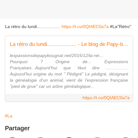
La rétro du lundi...................
https://t.co/0QIAEC0a7a
#La"Rétro"
La rétro du lundi................... - Le blog de Papy-bougnat
lespassionsdepapybougnat.net/2015/12/la-ret…
Pourquoi ? Origine de… Expressions
Françaises...Aujourd’hui que Veut dire ..................
Aujourd'hui origine du mot " Pédigré" Le pédigré, désignant
la généalogie d'un animal, vient de l'expression française
"pied de grue" car un arbre généalogique...
https://t.co/0QIAEC0a7a
#La
Partager