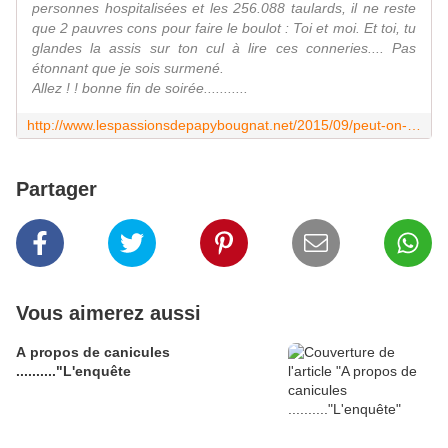
personnes hospitalisées et les 256.088 taulards, il ne reste
que 2 pauvres cons pour faire le boulot : Toi et moi. Et toi, tu
glandes la assis sur ton cul à lire ces conneries.... Pas
étonnant que je sois surmené.
Allez ! ! bonne fin de soirée...........
http://www.lespassionsdepapybougnat.net/2015/09/peut-on-en-rire-72.html?utm_source=_ob_share&utm_medium=_ob_facebook&utm_campaign=_ob_share_auto
Partager
Vous aimerez aussi
A propos de canicules
.........."L'enquête