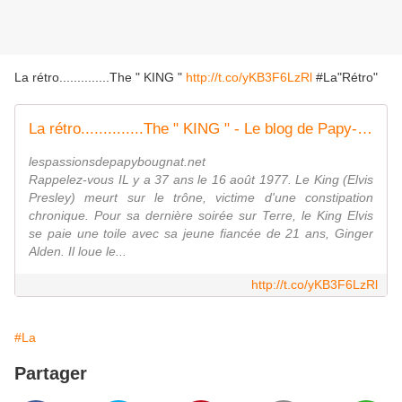
La rétro..............The " KING "
http://t.co/yKB3F6LzRl
#La"Rétro"
La rétro..............The " KING " - Le blog de Papy-bougnat
lespassionsdepapybougnat.net
Rappelez-vous IL y a 37 ans le 16 août 1977. Le King (Elvis
Presley) meurt sur le trône, victime d'une constipation
chronique. Pour sa dernière soirée sur Terre, le King Elvis
se paie une toile avec sa jeune fiancée de 21 ans, Ginger
Alden. Il loue le...
http://t.co/yKB3F6LzRl
#La
Partager