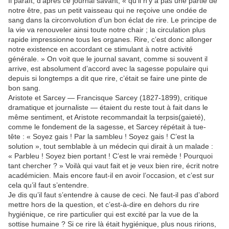
Il paraît, d’après ce journal savant, « qu’il n’y a pas une partie de
notre être, pas un petit vaisseau qui ne reçoive une ondée de
sang dans la circonvolution d’un bon éclat de rire. Le principe de
la vie va renouveler ainsi toute notre chair ; la circulation plus
rapide impressionne tous les organes. Rire, c’est donc allonger
notre existence en accordant ce stimulant à notre activité
générale. » On voit que le journal savant, comme si souvent il
arrive, est absolument d’accord avec la sagesse populaire qui
depuis si longtemps a dit que rire, c’était se faire une pinte de
bon sang.
Aristote et Sarcey — Francisque Sarcey (1827-1899), critique
dramatique et journaliste — étaient du reste tout à fait dans le
même sentiment, et Aristote recommandait la terpsis(gaieté),
comme le fondement de la sagesse, et Sarcey répétait à tue-
tête : « Soyez gais ! Par la sambleu ! Soyez gais ! C’est la
solution », tout semblable à un médecin qui dirait à un malade :
« Parbleu ! Soyez bien portant ! C’est le vrai remède ! Pourquoi
tant chercher ? » Voilà qui vaut fait et je veux bien rire, écrit notre
académicien. Mais encore faut-il en avoir l’occasion, et c’est sur
cela qu’il faut s’entendre.
Je dis qu’il faut s’entendre à cause de ceci. Ne faut-il pas d’abord
mettre hors de la question, et c’est-à-dire en dehors du rire
hygiénique, ce rire particulier qui est excité par la vue de la
sottise humaine ? Si ce rire là était hygiénique, plus nous ririons,