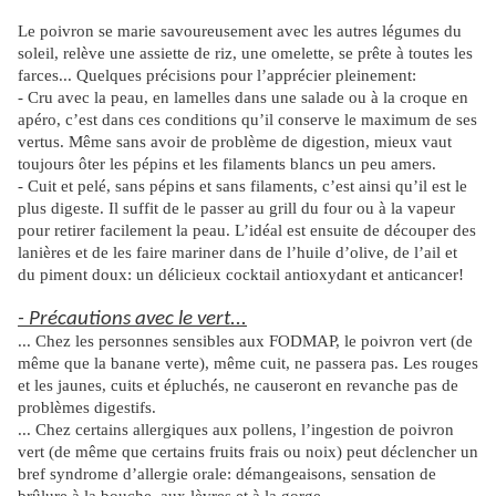
Le poivron se marie savoureusement avec les autres légumes du
soleil, relève une assiette de riz, une omelette, se prête à toutes les
farces... Quelques précisions pour l’apprécier pleinement:
- Cru avec la peau, en lamelles dans une salade ou à la croque en
apéro, c’est dans ces conditions qu’il conserve le maximum de ses
vertus. Même sans avoir de problème de digestion, mieux vaut
toujours ôter les pépins et les filaments blancs un peu amers.
- Cuit et pelé, sans pépins et sans filaments, c’est ainsi qu’il est le
plus digeste. Il suffit de le passer au grill du four ou à la vapeur
pour retirer facilement la peau. L’idéal est ensuite de découper des
lanières et de les faire mariner dans de l’huile d’olive, de l’ail et
du piment doux: un délicieux cocktail antioxydant et anticancer!
- Précautions avec le vert...
... Chez les personnes sensibles aux FODMAP, le poivron vert (de
même que la banane verte), même cuit, ne passera pas. Les rouges
et les jaunes, cuits et épluchés, ne causeront en revanche pas de
problèmes digestifs.
... Chez certains allergiques aux pollens, l’ingestion de poivron
vert (de même que certains fruits frais ou noix) peut déclencher un
bref syndrome d’allergie orale: démangeaisons, sensation de
brûlure à la bouche, aux lèvres et à la gorge.