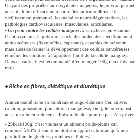
C ayant des propriétés anti-oxydantes majeures, le poivron permet
aussi de lutter efficacement contre les radicaux libres et le
vieillissement prématuré, les maladies neuro-dégénératives, les
pathologies cardiovasculaires, musculaires, articulaires.
- Un frein contre les cellules malignes
: à sa richesse en vitamine
C antioxydante, le poivron associe des molécules spécifiquement
anticancéreuses (flavonoïdes, capsiates), capables de prévenir
mais aussi de freiner le développement des cellules cancéreuses,
et même les conduire à l’apoptose (mort de la cellule maligne).
Dans ce cadre, il est recommandé d’en manger 100g deux fois par
mois.
• Riche en fibres, diététique et diurétique
Aliment-santé riche en minéraux et oligo-éléments (fer, cuivre,
calcium, potassium, phosphore, manganèse, zinc), le poivron est
aussi un aliment-minceur... Raison de plus pour ne pas s’en priver.
- 29kcal/100g: c’est vraiment un aliment poids-plume car,
composé à 90% d’eau, il ne doit son apport calorique qu’à une
part infime de glucides, protéines et lipides.