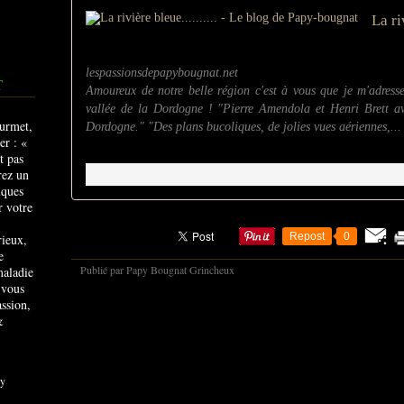
lespassionsdepapybougnat.net
T
Amoureux de notre belle région c'est à vous que je m'adress
vallée de la Dordogne ! "Pierre Amendola et Henri Brett ava
Dordogne." "Des plans bucoliques, de jolies vues aériennes,...
Repost
0
rieux,
e
Publié par Papy Bougnat Grincheux
maladie
 vous
ssion,
&
y