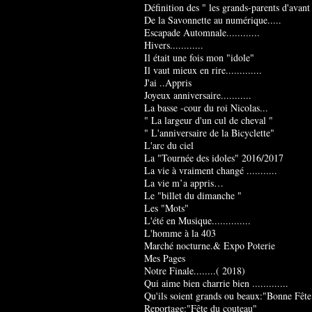
Définition des " les grands-parents d'avant
De la Savonnette au numérique.....
Escapade Automnale............
Hivers............
Il était une fois mon "idole"
Il vaut mieux en rire.............
J'ai ..Appris
Joyeux anniversaire...........
La basse -cour du roi Nicolas...
" La largeur d'un cul de cheval "
" L'anniversaire de la Bicyclette"
L'arc du ciel
La "Tournée des idoles" 2016/2017
La vie à vraiment changé ...........
La vie m’a appris…
Le "billet du dimanche "
Les "Mots"
L'été en Musique..............
L'homme à la 403
Marché nocturne.& Expo Poterie
Mes Pages
Notre Finale........( 2018)
Qui aime bien charrie bien .............
Qu'ils soient grands ou beaux:"Bonne Fête
Reportage:"Fête du couteau"