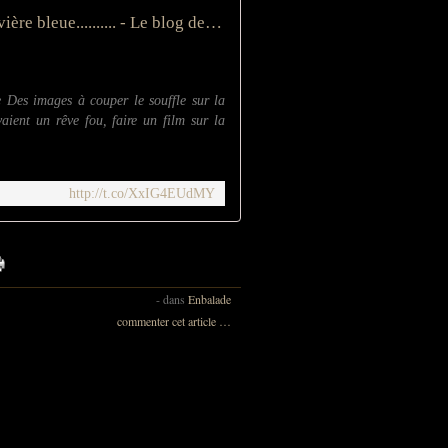
La rivière bleue.......... - Le blog de Papy-bougnat
e Des images à couper le souffle sur la
ient un rêve fou, faire un film sur la
http://t.co/XxIG4EUdMY
-
dans
Enbalade
commenter cet article
…