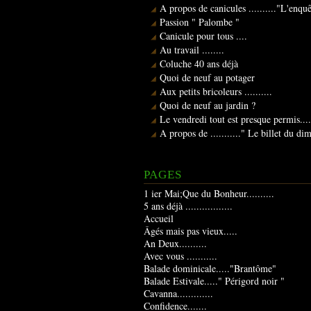
A propos de canicules .........."L'enqu
Passion " Palombe "
Canicule pour tous ....
Au travail ........
Coluche 40 ans déjà
Quoi de neuf au potager
Aux petits bricoleurs ..........
Quoi de neuf au jardin ?
Le vendredi tout est presque permis....
A propos de ..........." Le billet du d
PAGES
1 ier Mai;Que du Bonheur..........
5 ans déjà .................
Accueil
Âgés mais pas vieux.....
An Deux..........
Avec vous ...........
Balade dominicale....."Brantôme"
Balade Estivale....." Périgord noir "
Cavanna.............
Confidence.......