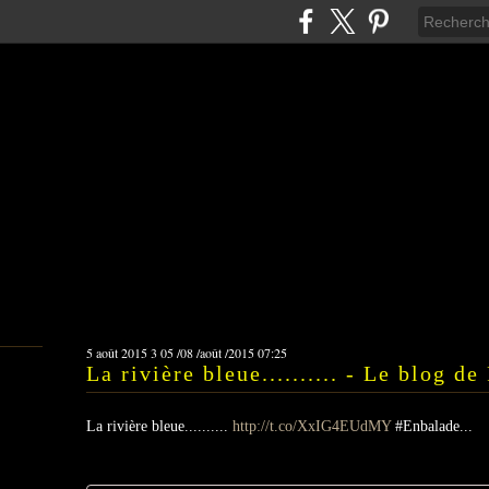
5 août 2015
3
05
/
08
/
août
/
2015
07:25
La rivière bleue.......... - Le blog d
La rivière bleue..........
http://t.co/XxIG4EUdMY
#Enbalade...