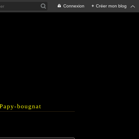
Connexion
+
Créer mon blog
e Papy-bougnat