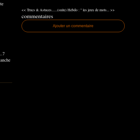
ête
<< Trucs & Astuces......(suite)
Hebdo : " les jeux de mots... >>
commentaires
Ajouter un commentaire
..7
imanche