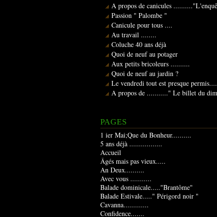
A propos de canicules .........."L'enqu
Passion " Palombe "
Canicule pour tous ....
Au travail ........
Coluche 40 ans déjà
Quoi de neuf au potager
Aux petits bricoleurs ..........
Quoi de neuf au jardin ?
Le vendredi tout est presque permis....
A propos de ..........." Le billet du d
PAGES
1 ier Mai;Que du Bonheur..........
5 ans déjà .................
Accueil
Âgés mais pas vieux.....
An Deux..........
Avec vous ...........
Balade dominicale....."Brantôme"
Balade Estivale....." Périgord noir "
Cavanna.............
Confidence.......