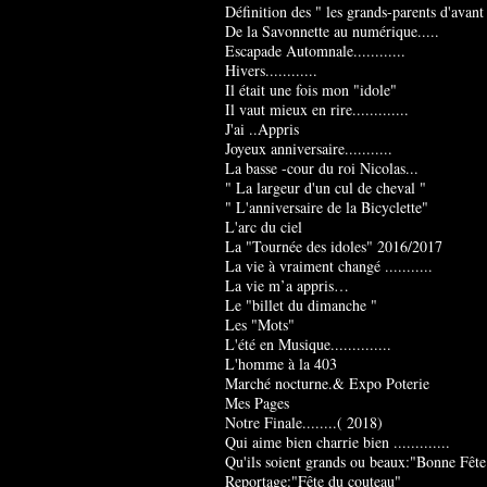
Définition des " les grands-parents d'avant
De la Savonnette au numérique.....
Escapade Automnale............
Hivers............
Il était une fois mon "idole"
Il vaut mieux en rire.............
J'ai ..Appris
Joyeux anniversaire...........
La basse -cour du roi Nicolas...
" La largeur d'un cul de cheval "
" L'anniversaire de la Bicyclette"
L'arc du ciel
La "Tournée des idoles" 2016/2017
La vie à vraiment changé ...........
La vie m’a appris…
Le "billet du dimanche "
Les "Mots"
L'été en Musique..............
L'homme à la 403
Marché nocturne.& Expo Poterie
Mes Pages
Notre Finale........( 2018)
Qui aime bien charrie bien .............
Qu'ils soient grands ou beaux:"Bonne Fête
Reportage:"Fête du couteau"