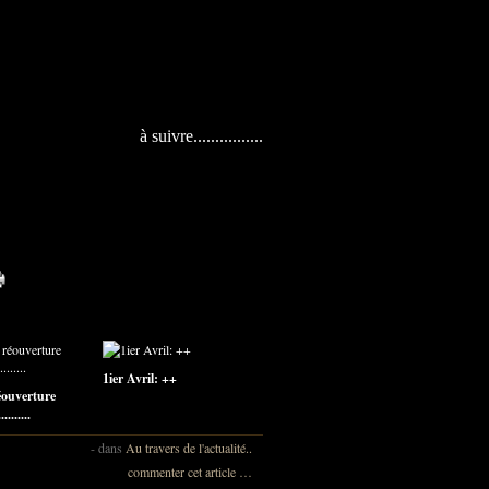
à suivre................
1ier Avril: ++
éouverture
........
-
dans
Au travers de l'actualité..
commenter cet article
…