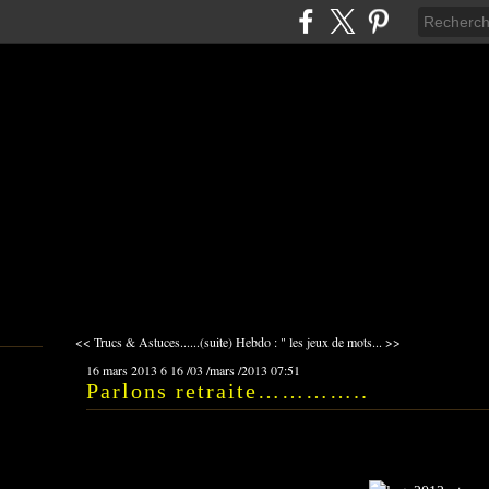
<< Trucs & Astuces......(suite)
Hebdo : " les jeux de mots... >>
16 mars 2013
6
16
/
03
/
mars
/
2013
07:51
Parlons retraite…………..