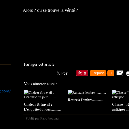
Alors ? ou se trouve la vérité ?
Partager cet article
Repost
0
Vous aimerez aussi :
og.com/
Restez à l'ombre.............
Chaleur & travail ;
Chasse " r
L'enquête du jour............
anticipée .....
Publié par Papy-bougnat