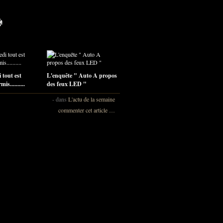
 tout est
L'enquête " Auto A propos
is..........
des feux LED "
-
dans
L'actu de la semaine
commenter cet article
…