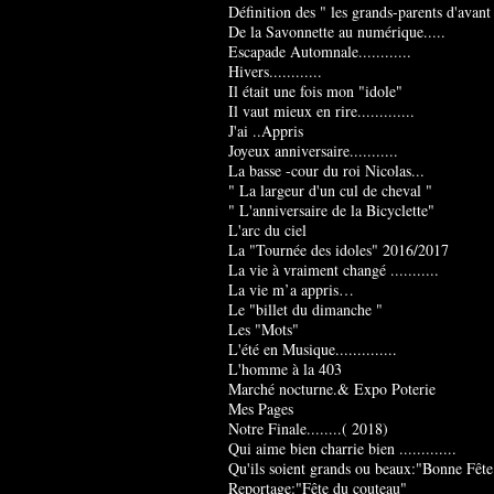
Définition des " les grands-parents d'avant
De la Savonnette au numérique.....
Escapade Automnale............
Hivers............
Il était une fois mon "idole"
Il vaut mieux en rire.............
J'ai ..Appris
Joyeux anniversaire...........
La basse -cour du roi Nicolas...
" La largeur d'un cul de cheval "
" L'anniversaire de la Bicyclette"
L'arc du ciel
La "Tournée des idoles" 2016/2017
La vie à vraiment changé ...........
La vie m’a appris…
Le "billet du dimanche "
Les "Mots"
L'été en Musique..............
L'homme à la 403
Marché nocturne.& Expo Poterie
Mes Pages
Notre Finale........( 2018)
Qui aime bien charrie bien .............
Qu'ils soient grands ou beaux:"Bonne Fête
Reportage:"Fête du couteau"