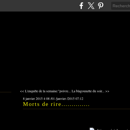
<< L'enquête de la semaine:"poivre...
La blagounette du soir... >>
8 janvier 2015
4
08
/
01
/
janvier
/
2015
07:12
Morts de rire..............