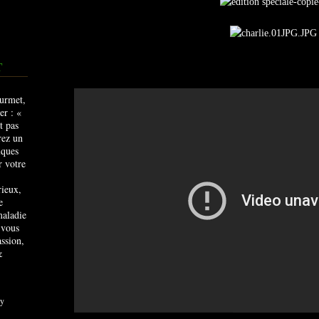
T
rieux,
e
maladie
 vous
ssion,
&
y