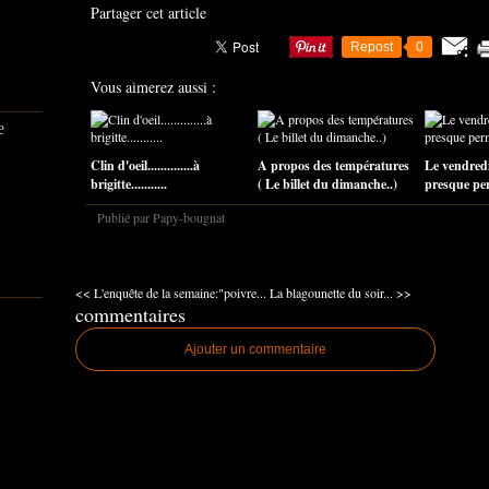
Partager cet article
Repost
0
Vous aimerez aussi :
e
Clin d'oeil..............à
A propos des températures
Le vendredi
brigitte...........
( Le billet du dimanche..)
presque perm
Publié par Papy-bougnat
<< L'enquête de la semaine:"poivre...
La blagounette du soir... >>
commentaires
Ajouter un commentaire