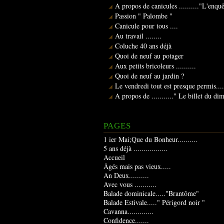
A propos de canicules .........."L'enqu
Passion " Palombe "
Canicule pour tous ....
Au travail ........
Coluche 40 ans déjà
Quoi de neuf au potager
Aux petits bricoleurs ..........
Quoi de neuf au jardin ?
Le vendredi tout est presque permis....
A propos de ..........." Le billet du d
PAGES
1 ier Mai;Que du Bonheur..........
5 ans déjà .................
Accueil
Âgés mais pas vieux.....
An Deux..........
Avec vous ...........
Balade dominicale....."Brantôme"
Balade Estivale....." Périgord noir "
Cavanna.............
Confidence.......