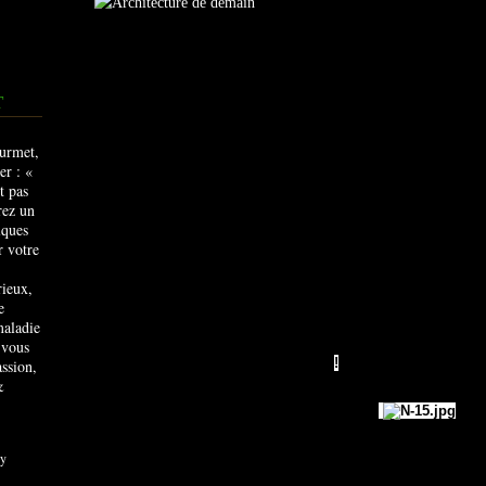
Dans la catégorie Projets les
T
Je vous présent
Les 25 concepts de Gratte-ciels 
rieux,
e
De l’International Commerce Center à l’Empire State Buildi
maladie
ornent les paysages des grandes villes et nous font rêver…
 vous
futurs gratte-ciels les plus loufoques
!
ssion,
&
y
L’imagination est un monde dans lequel tout est possible : 