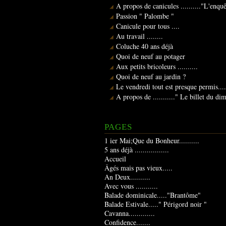
A propos de canicules .........."L'enqu
Passion " Palombe "
Canicule pour tous ....
Au travail ........
Coluche 40 ans déjà
Quoi de neuf au potager
Aux petits bricoleurs ..........
Quoi de neuf au jardin ?
Le vendredi tout est presque permis....
A propos de ..........." Le billet du d
PAGES
1 ier Mai;Que du Bonheur..........
5 ans déjà .................
Accueil
Âgés mais pas vieux.....
An Deux..........
Avec vous ...........
Balade dominicale....."Brantôme"
Balade Estivale....." Périgord noir "
Cavanna.............
Confidence.......