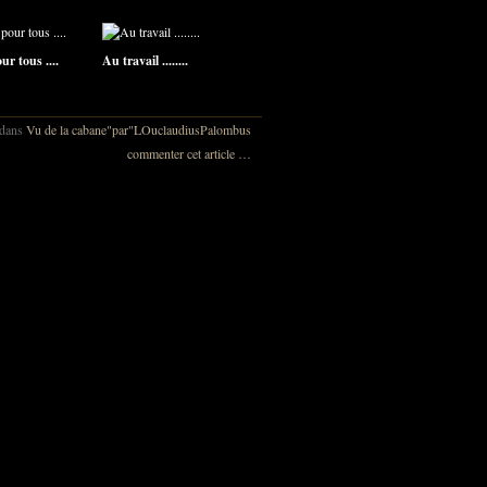
r tous ....
Au travail ........
dans
Vu de la cabane"par"LOuclaudiusPalombus
commenter cet article
…