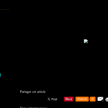
créations plus folles les unes que les autres. Ces modèles de
du Skyscraper Compétition 2012 organisé par Evolo et ne 
futuristes aux plus aux plus intéressants et impossibles, voi
ont été primés lors de ce concours :
Aujourd’hui……………le projet N° 15 & 16
Rendez-vous demain pour la suite de notre projet............
I
Partager cet article
Repost
0
Vous aimerez aussi :