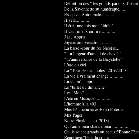
Définition des " les grands-parents d'avant
De la Savonnette au numérique.....
Escapade Automnale............
Hivers............
Il était une fois mon "idole"
Il vaut mieux en rire.............
J'ai ..Appris
Joyeux anniversaire...........
La basse -cour du roi Nicolas...
" La largeur d'un cul de cheval "
" L'anniversaire de la Bicyclette"
L'arc du ciel
La "Tournée des idoles" 2016/2017
La vie à vraiment changé ...........
La vie m’a appris…
Le "billet du dimanche "
Les "Mots"
L'été en Musique..............
L'homme à la 403
Marché nocturne.& Expo Poterie
Mes Pages
Notre Finale........( 2018)
Qui aime bien charrie bien .............
Qu'ils soient grands ou beaux:"Bonne Fête
Reportage:"Fête du couteau"