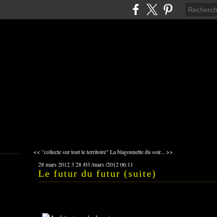
<< "collecte sur tout le territoire"
La blagounette du soir... >>
28 mars 2012
3
28
/
03
/
mars
/
2012
06:11
Le futur du futur (suite)