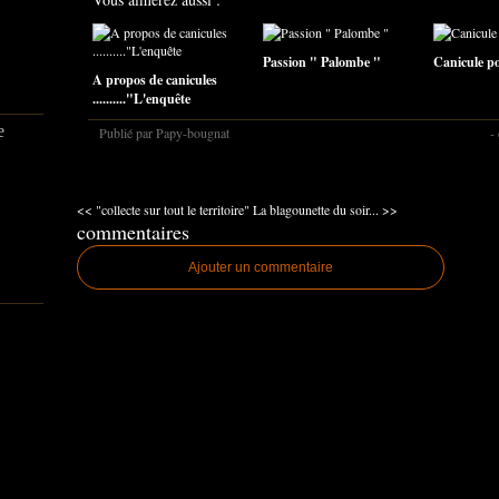
Passion " Palombe "
Canicule pou
A propos de canicules
.........."L'enquête
e
Publié par Papy-bougnat
-
<< "collecte sur tout le territoire"
La blagounette du soir... >>
commentaires
Ajouter un commentaire