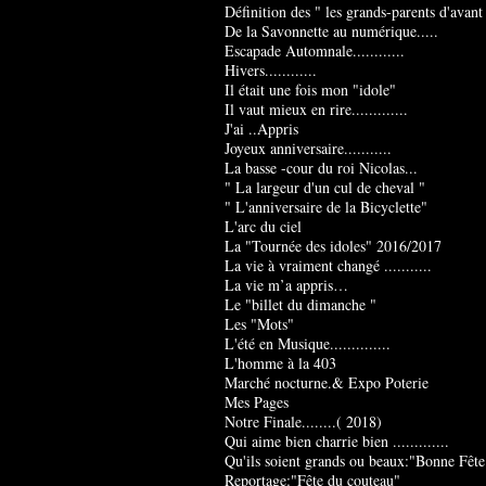
Définition des " les grands-parents d'avant
De la Savonnette au numérique.....
Escapade Automnale............
Hivers............
Il était une fois mon "idole"
Il vaut mieux en rire.............
J'ai ..Appris
Joyeux anniversaire...........
La basse -cour du roi Nicolas...
" La largeur d'un cul de cheval "
" L'anniversaire de la Bicyclette"
L'arc du ciel
La "Tournée des idoles" 2016/2017
La vie à vraiment changé ...........
La vie m’a appris…
Le "billet du dimanche "
Les "Mots"
L'été en Musique..............
L'homme à la 403
Marché nocturne.& Expo Poterie
Mes Pages
Notre Finale........( 2018)
Qui aime bien charrie bien .............
Qu'ils soient grands ou beaux:"Bonne Fête
Reportage:"Fête du couteau"