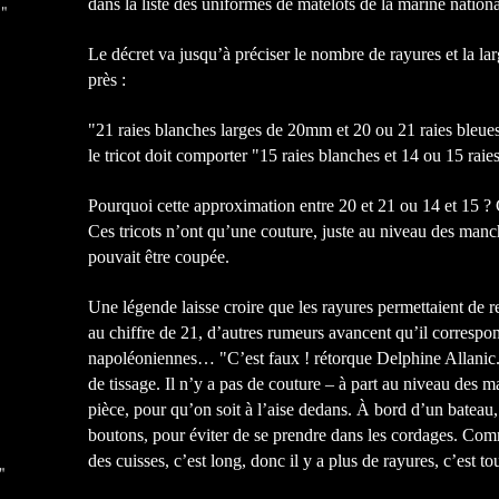
dans la liste des uniformes de matelots de la marine national
 "
Le décret va jusqu’à préciser le nombre de rayures et la lar
près :
"21 raies blanches larges de 20mm et 20 ou 21 raies bleu
le tricot doit comporter "15 raies blanches et 14 ou 15 raie
Pourquoi cette approximation entre 20 et 21 ou 14 et 15 ? 
Ces tricots n’ont qu’une couture, juste au niveau des man
pouvait être coupée.
Une légende laisse croire que les rayures permettaient de 
au chiffre de 21, d’autres rumeurs avancent qu’il correspo
napoléoniennes… "C’est faux ! rétorque Delphine Allanic.
de tissage. Il n’y a pas de couture – à part au niveau des ma
pièce, pour qu’on soit à l’aise dedans. À bord d’un bateau, i
boutons, pour éviter de se prendre dans les cordages. Com
des cuisses, c’est long, donc il y a plus de rayures, c’est to
"