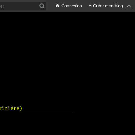
Connexion
+
Créer mon blog
rinière)