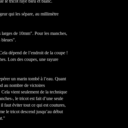
e le tricot rayé bleu et blanc.
geur qui les sépare, au millimètre
es larges de 10mm". Pour les manches,
s bleues".
Cela dépend de l’endroit de la coupe !
ches. Lors des coupes, une rayure
repérer un marin tombé à l’eau. Quant
nd au nombre de victoires
 Cela vient seulement de la technique
nches-, le tricot est fait d’une seule
l faut éviter tout ce qui est coutures,
me le tricot descend jusqu’au début
ut."