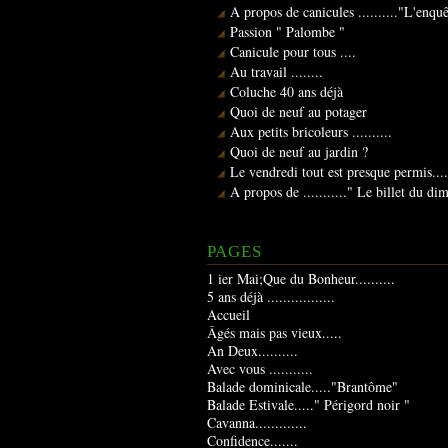
A propos de canicules .........."L'enqu
Passion " Palombe "
Canicule pour tous ....
Au travail ........
Coluche 40 ans déjà
Quoi de neuf au potager
Aux petits bricoleurs ..........
Quoi de neuf au jardin ?
Le vendredi tout est presque permis....
A propos de ..........." Le billet du d
PAGES
1 ier Mai;Que du Bonheur..........
5 ans déjà .................
Accueil
Âgés mais pas vieux.....
An Deux..........
Avec vous ...........
Balade dominicale....."Brantôme"
Balade Estivale....." Périgord noir "
Cavanna.............
Confidence.......