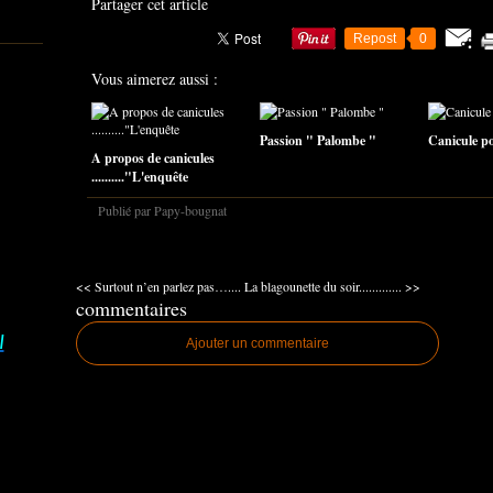
Partager cet article
Repost
0
Vous aimerez aussi :
Passion " Palombe "
Canicule pou
A propos de canicules
.........."L'enquête
Publié par Papy-bougnat
<< Surtout n’en parlez pas…....
La blagounette du soir............. >>
commentaires
I
Ajouter un commentaire