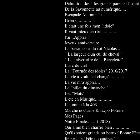
Définition des " les grands-parents d'avant
De la Savonnette au numérique.....
Escapade Automnale............
Hivers............
Il était une fois mon "idole"
Il vaut mieux en rire.............
J'ai ..Appris
Joyeux anniversaire...........
La basse -cour du roi Nicolas...
" La largeur d'un cul de cheval "
" L'anniversaire de la Bicyclette"
L'arc du ciel
La "Tournée des idoles" 2016/2017
La vie à vraiment changé ...........
La vie m’a appris…
Le "billet du dimanche "
Les "Mots"
L'été en Musique..............
L'homme à la 403
Marché nocturne.& Expo Poterie
Mes Pages
Notre Finale........( 2018)
Qui aime bien charrie bien .............
Qu'ils soient grands ou beaux:"Bonne Fête
Reportage:"Fête du couteau"