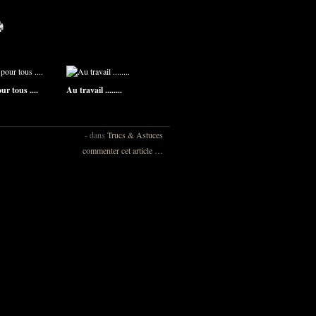
r tous ....
Au travail ........
-
dans
Trucs & Astuces
commenter cet article
…