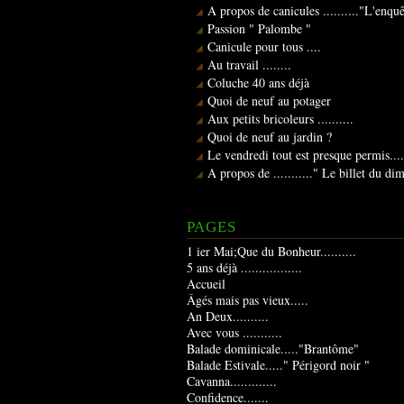
A propos de canicules .........."L'enqu
Passion " Palombe "
Canicule pour tous ....
Au travail ........
Coluche 40 ans déjà
Quoi de neuf au potager
Aux petits bricoleurs ..........
Quoi de neuf au jardin ?
Le vendredi tout est presque permis....
A propos de ..........." Le billet du d
PAGES
1 ier Mai;Que du Bonheur..........
5 ans déjà .................
Accueil
Âgés mais pas vieux.....
An Deux..........
Avec vous ...........
Balade dominicale....."Brantôme"
Balade Estivale....." Périgord noir "
Cavanna.............
Confidence.......