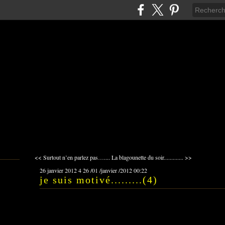
<< Surtout n’en parlez pas…....
La blagounette du soir............. >>
26 janvier 2012
4
26
/
01
/
janvier
/
2012
00:22
je suis motivé.........(4)