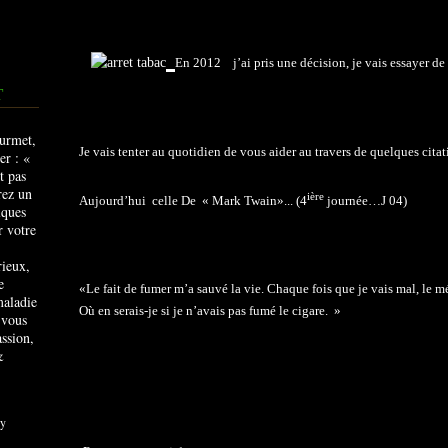
En 2012 j’ai pris une décision, je vais essayer de
T
Je vais tenter au quotidien de vous aider au travers de quelques citati
ière
Aujourd’hui celle De « Mark Twain»... (4
journée…J 04)
rieux,
e
«Le fait de fumer m’a sauvé la vie. Chaque fois que je vais mal, le m
maladie
Où en serais-je si je n’avais pas fumé le cigare. »
 vous
ssion,
&
y