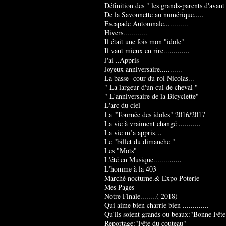
Définition des " les grands-parents d'avant
De la Savonnette au numérique.....
Escapade Automnale............
Hivers............
Il était une fois mon "idole"
Il vaut mieux en rire.............
J'ai ..Appris
Joyeux anniversaire...........
La basse -cour du roi Nicolas...
" La largeur d'un cul de cheval "
" L'anniversaire de la Bicyclette"
L'arc du ciel
La "Tournée des idoles" 2016/2017
La vie à vraiment changé ...........
La vie m’a appris…
Le "billet du dimanche "
Les "Mots"
L'été en Musique..............
L'homme à la 403
Marché nocturne.& Expo Poterie
Mes Pages
Notre Finale........( 2018)
Qui aime bien charrie bien .............
Qu'ils soient grands ou beaux:"Bonne Fête
Reportage:"Fête du couteau"