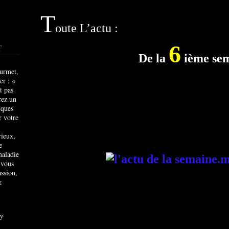
T
oute L’actu :
6
T
De la
ième se
rieux,
e
maladie
 vous
ssion,
&
y