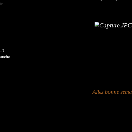
ête
..7
imanche
Allez bonne semai