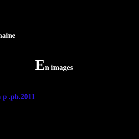
maine
E
n images