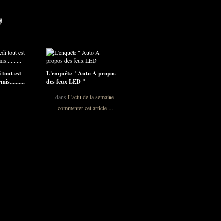
 tout est
L'enquête " Auto A propos
is..........
des feux LED "
-
dans
L'actu de la semaine
commenter cet article
…