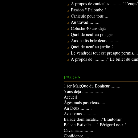
A propos de canicules .........."L'enqu
Passion " Palombe "
Canicule pour tous ....
Au travail ........
Coluche 40 ans déjà
Quoi de neuf au potager
Aux petits bricoleurs ..........
Quoi de neuf au jardin ?
Le vendredi tout est presque permis....
A propos de ..........." Le billet du d
PAGES
1 ier Mai;Que du Bonheur..........
5 ans déjà .................
Accueil
Âgés mais pas vieux.....
An Deux..........
Avec vous ...........
Balade dominicale....."Brantôme"
Balade Estivale....." Périgord noir "
Cavanna.............
Confidence.......