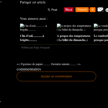
Partager cet article
 "
Repost
0
Vous aimerez aussi :
Clin d'oeil..............à
A propos des températures
Le vendredi
brigitte...........
( Le billet du dimanche..)
presque perm
Publié par Papy-bougnat
<< Figurines de papier...........
Dernière minute.......... >>
commentaires
Ajouter un commentaire
"